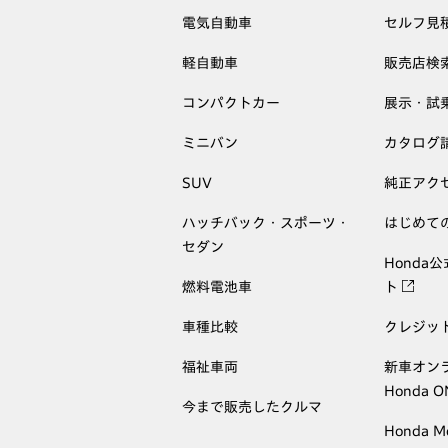
電気自動車
セルフ見
軽自動車
販売店検
コンパクトカー
展示・試
ミニバン
カタログ
SUV
純正アク
ハッチバック・スポーツ・
はじめて
セダン
Honda
燃料電池車
ト
車種比較
クレジッ
福祉車両
新車オン
Honda 
今まで販売したクルマ
Honda M