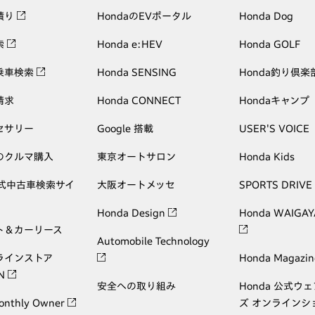
積り
HondaのEVポータル
Honda Dog
索
Honda e:HEV
Honda GOLF
乗車検索
Honda SENSING
Honda釣り倶楽
請求
Honda CONNECT
Hondaキャンプ
セサリー
Google 搭載
USER'S VOICE
のクルマ購入
東京オートサロン
Honda Kids
公式中古車検索サイ
大阪オートメッセ
SPORTS DRIVE
Honda Design
Honda WAIGAY
ト＆カーリース
Automobile Technology
ラインストア
Honda Magazin
ON
安全への取り組み
Honda 公式ウ
onthly Owner
ズ オンラインシ