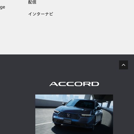
配信
age
インターナビ