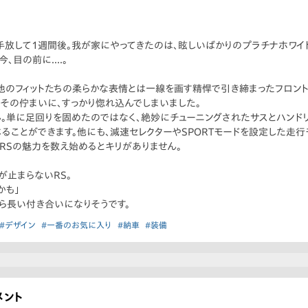
）を手放して1週間後。我が家にやってきたのは、眩しいばかりのプラチナホワイ
、目の前に....。
。他のフィットたちの柔らかな表情とは一線を画す精悍で引き締まったフロン
その佇まいに、すっかり惚れ込んでしまいました。
。単に足回りを固めたのではなく、絶妙にチューニングされたサスとハンドリ
ることができます。他にも、減速セレクターやSPORTモードを設定した走
RSの魅力を数え始めるとキリがありません。
が止まらないRS。
かも」
ら長い付き合いになりそうです。
#デザイン
#一番のお気に入り
#納車
#装備
メント