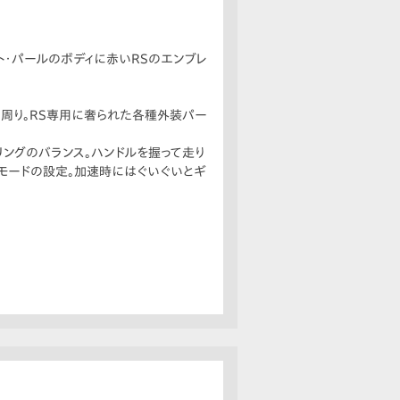
ト・パールのボディに赤いRSのエンブレ
ト周り。RS専用に奢られた各種外装パー
ングのバランス。ハンドルを握って走り
行モードの設定。加速時にはぐいぐいとギ