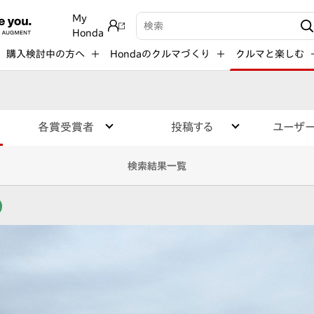
My
検索キーワード入力
Honda
購入検討中の方へ
Hondaのクルマづくり
クルマと楽しむ
各賞受賞者
投稿する
ユーザ
検索結果一覧