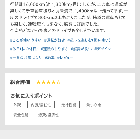
行距離16,000km（約1,300km/月）でしたが、この車は運転が
楽しくて新車納車後ひと月未満で、1,400km以上走ってます。一
度のドライブで300km以上も走りましたが、峠道の運転もとて
も楽しく、運転疲れも少なく、燃費も好調でした。
今迄殆どなかった妻とのドライブも楽しんでいます。
#ここが使いやすい
#運転が好き
#趣味を楽しむ（趣味使い）
#休日（私の休日）
#運転のしやすさ
#燃費が良い
#デザイン
#一番のお気に入り
#納車
#レビュー
総合評価
★★★★☆
お気に入りポイント
外観
内装/居住性
走行性能
乗り心地
安全性能
燃費/経済性