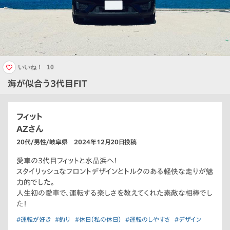
いいね！
10
海が似合う3代目FIT
フィット
AZさん
20代/男性/岐阜県 2024年12月20日投稿
愛車の3代目フィットと水晶浜へ！
スタイリッシュなフロントデザインとトルクのある軽快な走りが魅
力的でした。
人生初の愛車で、運転する楽しさを教えてくれた素敵な相棒でし
た！
#運転が好き
#釣り
#休日（私の休日）
#運転のしやすさ
#デザイン