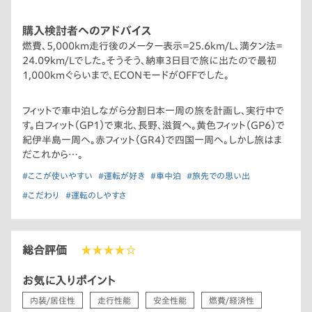
購入検討者へのアドバイス
燃費、5,000km走行後のメーター表示＝25.6km/L、満タン法＝
24.09km/Lでした。そうそう、納車3日目で旅に出たので最初
1,000kmぐらいまで、ECONモードがOFFでした。
フィットで車中泊しながら分割日本一周の旅を計画し、実行中で
す。白フィット（GP1）で東北、長野、滋賀へ。黄色フィット（GP6）で
紀伊半島一周へ。赤フィット（GR4）で四国一周へ。しかし旅はま
だこれから…。
#ここが使いやすい
#運転が好き
#車中泊
#旅先での思い出
#こだわり
#運転のしやすさ
総合評価
★★★★☆
お気に入りポイント
内装/居住性
走行性能
安全性能
燃費/経済性