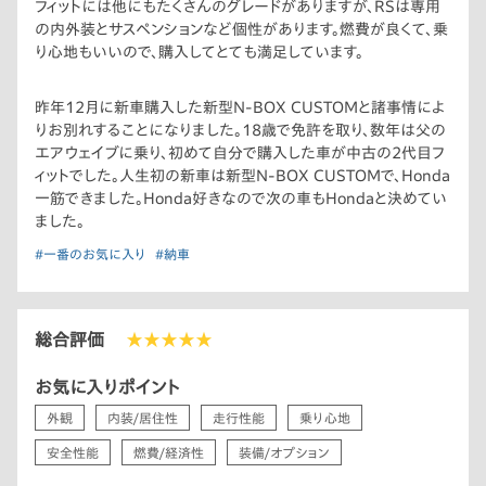
フィットには他にもたくさんのグレードがありますが、RSは専用
の内外装とサスペンションなど個性があります。燃費が良くて、乗
り心地もいいので、購入してとても満足しています。
昨年12月に新車購入した新型N-BOX CUSTOMと諸事情によ
りお別れすることになりました。18歳で免許を取り、数年は父の
エアウェイブに乗り、初めて自分で購入した車が中古の2代目フ
ィットでした。人生初の新車は新型N-BOX CUSTOMで、Honda
一筋できました。Honda好きなので次の車もHondaと決めてい
ました。
#一番のお気に入り
#納車
総合評価
★★★★★
お気に入りポイント
外観
内装/居住性
走行性能
乗り心地
安全性能
燃費/経済性
装備/オプション