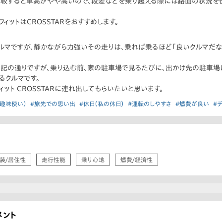
トと比較すると車高がやや高いので、段差などを乗り越える際には路面の状況を
ィットはCROSSTARをおすすめします。
クルマですが、静かながら力強いその走りは、乗れば乗るほど「良いクルマだな
記の通りですが、乗り込む前、家の駐車場で見るたびに、出かけ先の駐車場に
るクルマです。
ット CROSSTARに連れ出してもらいたいと思います。
趣味使い）
#旅先での思い出
#休日（私の休日）
#運転のしやすさ
#燃費が良い
#
装/居住性
走行性能
乗り心地
燃費/経済性
メント