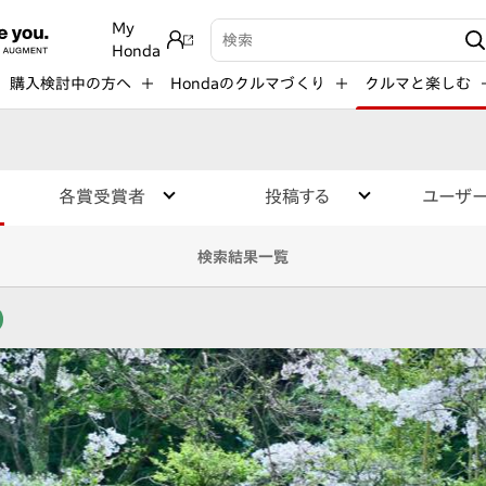
My
検索キーワード入力
Honda
購入検討中の方へ
Hondaのクルマづくり
クルマと楽しむ
各賞受賞者
投稿する
ユーザ
検索結果一覧