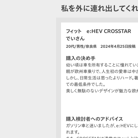
私を外に連れ出してく
フィット e:HEV CROSSTAR
でいさん
20代/男性/奈良県 2024年4月25日投稿
購入の決め手
幼い頃は車を所有することに憧れてい
親が欧州車乗りで、人生初の愛車は中
しかし、日常生活は思ったよりハード。
ての最低条件でした。
美しく無駄のないデザインが魅力な欧
落胆していた時、まるで欧州車のような無
考えを知り、「憧れと比較する選択肢の
欧州車のような内外装のシンプルさや、
が広く運転がしやすいなど、調べるほど
購入検討者へのアドバイス
ガソリン車と迷いましたが、e:HEV
れます。