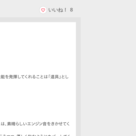
いいね！
8
能を発揮してくれることは「道具」とし
の歴史を知り、Hondaのクルマづくりの
犬感」、見た目以上に広い室内空間、視野
です。
には、素晴らしいエンジン音をきかせてく