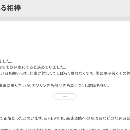
れる相棒
ました。
古でも欧州車にすると決めていました。
暑い日も寒い日も、仕事が忙しくてしばらく乗れなくても、常に調子良くその性
州車に乗りたいが、ガソリン代も部品代も高くつくし故障も多い。
駄のない、美しく私好みのデザインのフィット CROSSTARを知り、フィット
一つ」から少しずつ「所有したい」に変わっていきました。
歴代フィットの「国民車」性を引き継ぐフォルム、どことなく感じられる「忠
に引き込まれて行く不思議な魅力があり、相棒になる前から楽しめたクルマ
にして正解だったと思います。e:HEVでも、高速道路への合流時などの加速時