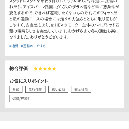
スタッドレスタイヤを取り付けしてもらいました。冬道は、圧雪の
わだち、アイスバーン路面、ざくざくのザラメ雪など常に悪条件が
変化するので、できれば運転したくないものです。このフィットだ
と私の通勤コースの場合には走りの力強さとともに取り回しが
しやすく、安定感もあり、e:HEVのモーター主体のハイブリッド四
駆の素晴らしさを実感しています。おかげさまで冬の通勤も楽に
なりました。ありがとうございます。
#通勤
#運転のしやすさ
総合評価
★★★★★
お気に入りポイント
外観
走行性能
乗り心地
安全性能
燃費/経済性