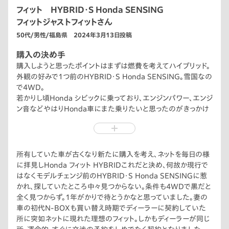
フィット HYBRID・S Honda SENSING
フィットジャストフィットさん
50代/男性/福島県 2024年3月13日投稿
購入の決め手
購入しようと思ったポイントはまずは燃費を考えてハイブリッド。
外観の好みで1つ前のHYBRID・S Honda SENSING。雪国なの
で4WD。
若かりし頃Honda シビックに乗っており、エンジンパワー、エンジ
ン音などやはりHonda車にまた乗りたいと思ったのがきっかけ
です。昔のVTECの様なパワーは無いにせよハイブリッドと合わ
さると中々速いんでは無いでしょうか。しかも快適、安全性も段違
いにいいです。
フィット HYBRIDにして最高な車生活を楽しんでいきたいと思
所有していた車が古くなり新たに購入を考え、ネットを毎日の様
います。
に拝見しHonda フィット HYBRIDこれだと決め、何故か現行で
しかも静かに速い。
はなくモデルチェンジ前のHYBRID・S Honda SENSINGに惹
かれ、探していたところ中々見つからない。条件も4WDで黒だと
全く見つからず。1年がかりで待とうかなと思っていました。妻の
車の初代N-BOXも買い替え時期でディーラーに契約していた
所に突如ネットに現れた理想のフィット。しかもディーラーが同じ