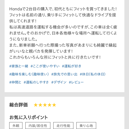
Hondaで2台目の購入で、初代ともにフィットを買ってきました！
フィットは名前の通り、乗り手にフィットして快適なドライブを提
供してくれます！
私は高速道路を運転する機会が多いのですが、この車は全く疲
れません。そのおかげで、日本各地様々な場所へ運転して行くよ
うになりました。
また、新車祈願へ行った際撮った写真があまりにも綺麗で縁起
がいいなと親バカを発揮しています！
これからもいろんな所にフィットと共に行きたいです！
#家族と一緒
#ここが使いやすい
#運転が好き
#趣味を楽しむ（趣味使い）
#旅先での思い出
#休日（私の休日）
#仲間と
#運転のしやすさ
#デザイン
#レビュー
総合評価
★★★★★
お気に入りポイント
外観
内装/居住性
走行性能
乗り心地