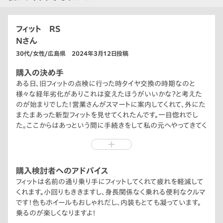
フィット RS
Nさん
30代/女性/広島県 2024年3月12日投稿
購入の決め手
ある日、旧フィットの点検に行った時タイヤ交換の時期なのと
様々な経年劣化がありこれは変えたほうがいいかな？と考えた
のが始まりでした！営業さんがスマートに案内してくれて、外にた
またまあった新型フィットを見せてくれたんです。一目惚れでし
た。ここからはあっという間に手続きをして私の元へやってきてく
れました！点検がまさかの新車購入になるとは思いもしませんで
した！笑
購入検討者へのアドバイス
フィットは名前の通り乗り手にフィットしてくれて疲れを軽減して
くれます。小回りもききますし、身長関係なく乗れる便利なクルマ
です！色もホイールもおしゃれだし、内装もとても凝っています。
乗るのが楽しくなりますよ！