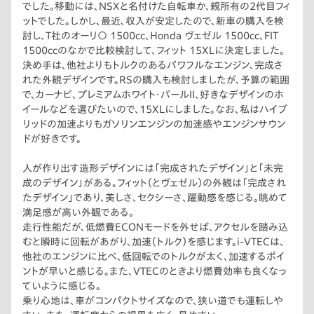
でした。移動には、NSXと名付けた自転車か、親所有の2代目フィ
ットでした。しかし、最近、収入が安定したので、新車の購入を検
討し、T社のオーリ〇 1500cc、Honda ヴェゼル 1500cc、FIT
1500ccのなかで比較検討して、フィット 15XLに決定しました。
決め手は、他社よりもトルクのあるパワフルなエンジン、完成さ
れた外観デザインです。RSの購入も検討しましたが、予算の範囲
で、カーナビ、プレミアムホワイト・パールII、好きなデザインのホ
イールなどを選びたいので、15XLにしました。なお、私はハイブ
リッドの加速よりもガソリンエンジンの加速感やエンジンサウン
ドが好きです。
人が作り出す造形デザインには「完成されたデザイン」と「未完
成のデザイン」がある。フィット（とヴェゼル）の外観は「完成され
たデザイン」であり、美しさ、セクシーさ、躍動感を感じる。眺めて
満足感が高い外観である。
走行性能だが、低燃費ECONモードを外せば、アクセルを踏み込
むと瞬時に回転があがり、加速（トルク）を感じます。i-VTECは、
他社のエンジンに比べ、低回転でのトルクが太く、加速するポイ
ントが早いと感じる。また、VTECのときより燃費効率も良くなっ
ていように感じる。
乗り心地は、車がコンパクトサイズなので、狭い道でも運転しや