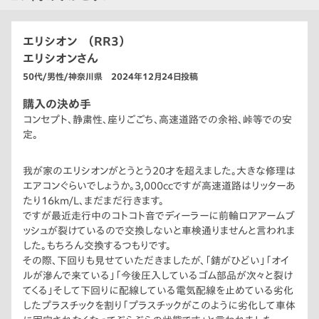
エリシオン （RR3）
エリシオンさん
50代/男性/神奈川県 2024年12月24日投稿
購入の決め手
コンセプト、静粛性、座りごごち、高速道路での余裕、峠等での安
定。
我が家のエリシオンがとうとう20才を超えました。大きな修理は
エアコンぐらいでしょうか。3,000ccですが高速道路はリッターあ
たり16km/L、まだまだ行きます。
ですが最近走行中のコトコト音でディーラーに前輪ロアアームブ
ッシュが裂けているので交換しないと車検通りませんと言われま
した。もちろん交換するつもりです。
その際、下回りも見せていただきましたが、「錆がひどい」「オイ
ルが滲んで来ている」「今後圧入しているゴム部品が次々と裂け
てくる」そして下回りに配線している電気配線を止めている劣化
したプラスチックを割り「プラスチックがこのように劣化して車体