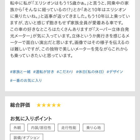
転中に私が「エリシオンはもう15歳かぁ。」と言うと、同乗中の家
族から「そんなに経っているの!?」とか「あと10年はエリシオン
に乗りたいね。」と返事が返ってきました。もう10年以上乗ってい
ますが、古いと感じず飽きもせず家族全員が愛着ある車です。
この車の好きなところはたくさんありますが「スーパー立体自発
光メーター」が気に入っています。立体というか奥行きを感じるメ
ーターで面白い演出だと思います。画像ではその様子を伝えるの
は難しいですが、この独特で美しいメーターを見ながらこれから
も乗っていきたいと思っています。
#家族と一緒
#運転が好き
#こだわり
#休日（私の休日）
#デザイン
#一番のお気に入り
総合評価
★★★★★
お気に入りポイント
外観
内装/居住性
走行性能
乗り心地
装備/オプション