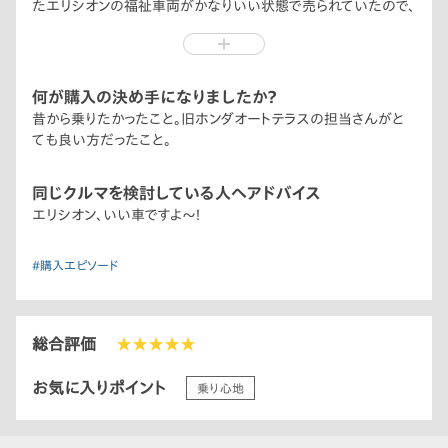
たエリシオンの福祉車両がかなりいい状態で売られていたので、
すぐに見積もりを取り、ディーラーに行き即契約しました。
購入から3年目ですが、乗り心地から走りまで飽きることなく満
足です。
何が購入の決め手になりましたか？
昔から乗りたかったこと。旧ホンダオートテラスの担当さんがと
ても良い方だったこと。
同じクルマを検討している人へアドバイス
エリシオン、いい車ですよ〜！
#購入エピソード
総合評価
★★★★★
お気に入りポイント
乗り心地