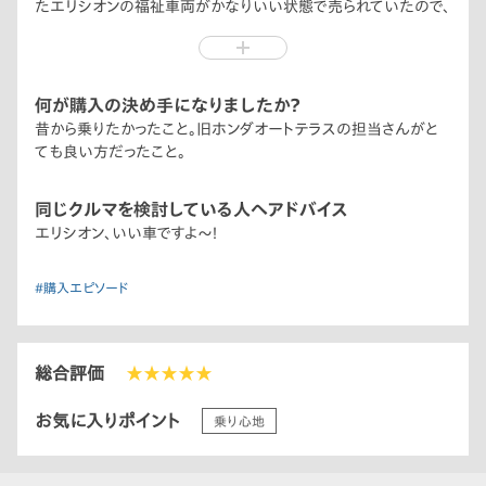
たエリシオンの福祉車両がかなりいい状態で売られていたので、
すぐに見積もりを取り、ディーラーに行き即契約しました。
購入から3年目ですが、乗り心地から走りまで飽きることなく満
足です。
何が購入の決め手になりましたか？
昔から乗りたかったこと。旧ホンダオートテラスの担当さんがと
ても良い方だったこと。
同じクルマを検討している人へアドバイス
エリシオン、いい車ですよ〜！
#購入エピソード
総合評価
★★★★★
お気に入りポイント
乗り心地