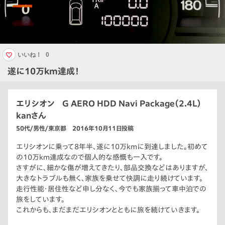
いいね！
0
遂に10万km達成！
エリシオン G AERO HDD Navi Package（2.4L）
kanさん
50代/男性/東京都 2016年10月11日投稿
エリシオンに乗って8年半、遂に10万kmに到達しました。初めて
の10万km達成なので個人的な感慨も一入です。
さすがに、細かな傷が増えてきたり、部品交換などはありますが、
大きなトラブルも無く、家族を乗せて快調に走り続けています。
走行性能・居住性など申し分なく、今でも家族揃って車中泊での
旅をしています。
これからも、まだまだエリシオンとともに旅を続けていきます。