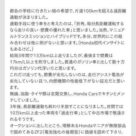
都会の学校に行きたい娘の希望で、片道100kmを超える遠距離
通勤が決まりました。
通勤手段に使う車をと考えたのは、「折角、毎日長距離運転する
なら走りの良い・燃費の優れた車」と思いました。当然、マニュア
ルトランスミッションとハイブリッドです。多分、世界的にこの組
み合わせは他に例がないと思います。（Honda初代インサイトに
もあるけど。）
結局3年間で13万km以上走りましたが、最後まで燃費は
17km/L以上を死守しました。普通のガソリン車と比して数十万
円分はガソリン代浮いたと思います。
これだけ走っても、燃費が劣化しないのは、走行アシスト電池が
劣化していない且つ、内燃機関の性能低下がない証左だと思い
ます。
無論、油脂・タイヤ類は定期交換し、Honda Carsでキチンとメン
テしていました。
3年後、長距離通勤も終わり手放すことになりました。世間では
10万km以上走った車両を「過走行車」として中古市場で敬遠さ
れるそうです。
オークションに出したところ、理解あるHondaマニアが無限部品
で固めてあるZF2（電池強化の後期型）に価値を認めて下さり、