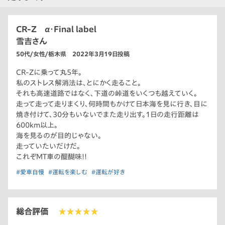
CR-Z α・Final label
雪吉さん
50代/女性/栃木県 2022年3月19日投稿
CR-Zに乗って丸5年。
私のストレス解消法は、とにかく走ること。
それも高速道路ではなく、下道の峠道をいくつも越えていく。
走って走って走りまくり、何時間もかけて日本海を見に行き、目に
焼き付けて、30分もいないでまた走り出す。1日の走行距離は
600km以上。
海を見るのが目的じゃない。
走っていたいだけだ。
これぞMT車の醍醐味!!
#愛車自慢
#運転を楽しむ
#運転が好き
総合評価
★★★★★