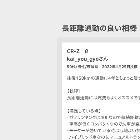
長距離通勤の良い相棒
CR-Z β
kai_you_gyoさん
50代/男性/茨城県 2022年1月25日投稿
往復150kmの通勤に4年とちょっと
【総評】
長距離通勤には燃費もよくオススメです
【満足している点】
・ガソリンタンクは40Lなので航続距
・車高が低くコンパクトなので洗車が楽
・モーターが効いている時は心地よい加
・ハイブリッド車なのにマニュアルトラン