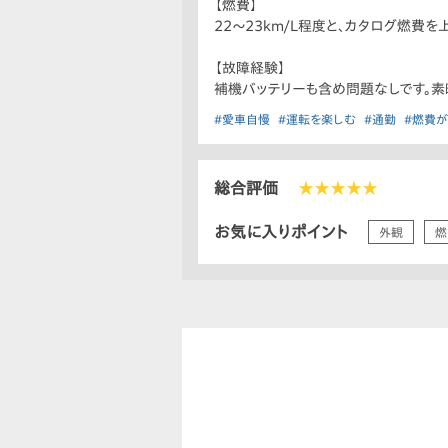
【燃費】
22〜23km/L程度と、カタログ燃費
【故障経験】
補機バッテリーも含め問題なしです。素
#愛車自慢
#運転を楽しむ
#通勤
#燃費
総合評価
★★★★★
お気に入りポイント
外観
燃