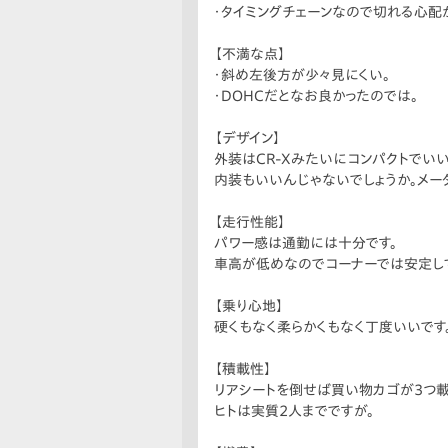
・タイミングチェーンなので切れる心配
【不満な点】
・斜め左後方が少々見にくい。
・DOHCだとなお良かったのでは。
【デザイン】
外装はCR-Xみたいにコンパクトでい
内装もいいんじゃないでしょうか。メー
【走行性能】
パワー感は通勤には十分です。
車高が低めなのでコーナーでは安定して
【乗り心地】
硬くもなく柔らかくもなく丁度いいです
【積載性】
リアシートを倒せば買い物カゴが3つ載
ヒトは実質2人までですが。