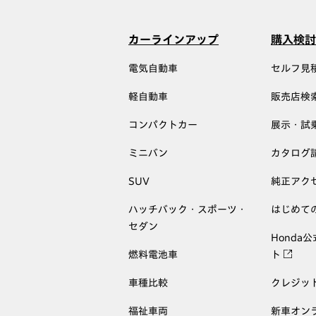
カーラインアップ
購入検討
電気自動車
セルフ見
軽自動車
販売店検
コンパクトカー
展示・試
ミニバン
カタログ
SUV
純正アク
ハッチバック・スポーツ・
はじめて
セダン
Honda
燃料電池車
ト
車種比較
クレジッ
福祉車両
新車オン