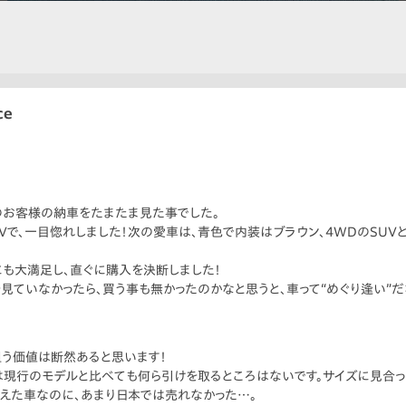
ce
のお客様の納車をたまたま見た事でした。
-Vで、一目惚れしました！次の愛車は、青色で内装はブラウン、4WDのSUV
にも大満足し、直ぐに購入を決断しました！
を見ていなかったら、買う事も無かったのかなと思うと、車って“めぐり逢い”だ
狙う価値は断然あると思います！
では現行のモデルと比べても何ら引けを取るところはないです。サイズに見合っ
えた車なのに、あまり日本では売れなかった…。