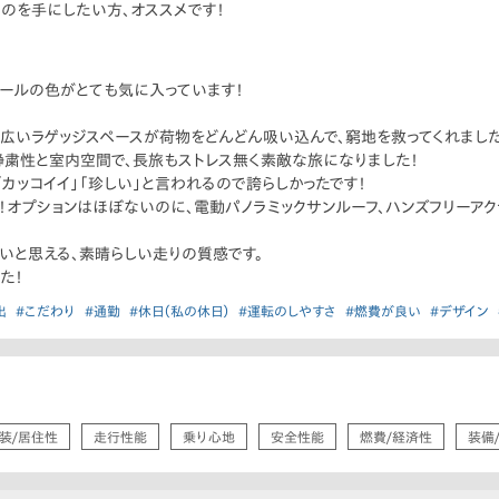
のを手にしたい方、オススメです！
ールの色がとても気に入っています！
広いラゲッジスペースが荷物をどんどん吸い込んで、窮地を救ってくれました
粛性と室内空間で、長旅もストレス無く素敵な旅になりました！
カッコイイ」「珍しい」と言われるので誇らしかったです！
でした！オプションはほぼないのに、電動パノラミックサンルーフ、ハンズフリー
しいと思える、素晴らしい走りの質感です。
た！
出
#こだわり
#通勤
#休日（私の休日）
#運転のしやすさ
#燃費が良い
#デザイン
装/居住性
走行性能
乗り心地
安全性能
燃費/経済性
装備