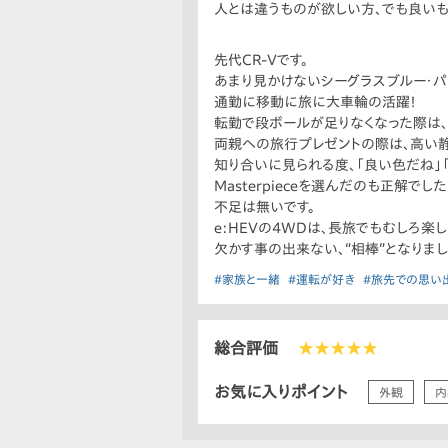
人とは違うものが欲しい方、でも良いも
先代CR-Vです。
あまり見かけないシーグラスブルー・パ
通勤に移動に旅に大車輪の活躍！
転勤で段ボールが足りなくなった際は、
両親への旅行プレゼントの際は、高い静
知り合いに見られる度、「良い色だね」「
Masterpieceを選んだのも正解
不足は無いです。
e:HEVの4WDは、長旅でもむしろ楽
欠かす事の出来ない、“相棒”となりまし
#家族と一緒
#運転が好き
#旅先での思い
総合評価
★★★★★
お気に入りポイント
外観
内