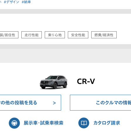
い
#デザイン
#納車
装/居住性
走行性能
乗り心地
安全性能
燃費/経済性
CR-V
マの他の投稿を見る
このクルマの情
展示車・試乗車検索
カタログ請求