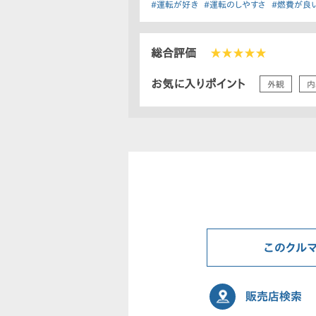
#運転が好き
#運転のしやすさ
#燃費が良
総合評価
★★★★★
お気に入りポイント
外観
内
このクル
販売店検索