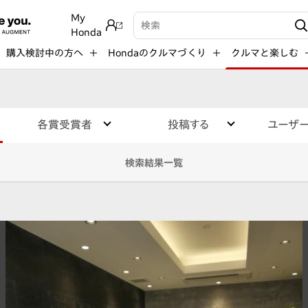
My
検索キーワード入力
Honda
購入検討中の方へ
Hondaのクルマづくり
クルマと楽しむ
各賞受賞者
投稿する
ユーザ
検索結果一覧