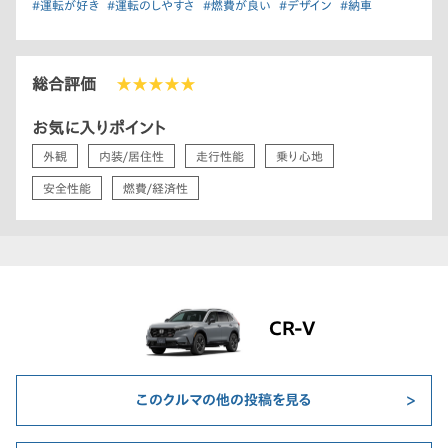
#運転が好き
#運転のしやすさ
#燃費が良い
#デザイン
#納車
総合評価
★★★★★
お気に入りポイント
外観
内装/居住性
走行性能
乗り心地
安全性能
燃費/経済性
CR-V
このクルマの他の投稿を見る