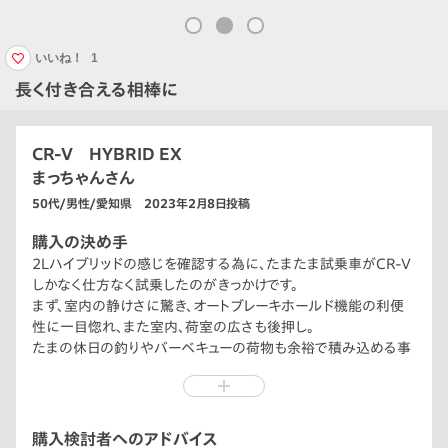
いいね！
1
長く付き合える相棒に
CR-V HYBRID EX
まっちゃんさん
50代/男性/愛知県 2023年2月8日投稿
購入の決め手
2Lハイブリッドの感じを確認する為に、たまたま試乗車がCR-V
しかなく仕方なく試乗したのがきっかけです。
まず、室内の静けさに驚き、オートブレーキホールド機能の利便
性に一目惚れ、また室内、荷室の広さも後押し。
たまの休日の釣りやバーベキューの荷物も余裕で積み込める事
も決め手になりました。
その後で本命のステップ ワゴンを見たのですが、上記の内容が
決め手になりCR-Vに軍配が上がり契約となりました。
購入検討者へのアドバイス