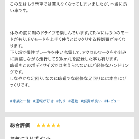
この型はもう新車では買えなくなってしまいましたが、本当に良
い車です。
休みの度に朝のドライブを楽しんでいます。CR-Vには3つのモー
ドが有り、EVモードを上手く使うとビックリする程燃費が良くな
ります。
下り坂で慣性ブレーキを使い充電して、アクセルワークを小刻み
に調整しながら走行して50km/Lを記録した事も有ります。
峠道もこのボディサイズでは考えられないほど軽快なハンドリン
グです。
しなやかな足回り、なのに峠道でな軽快な足回りには本当にび
っくりです。
#家族と一緒
#運転が好き
#釣り
#通勤
#燃費が良い
#レビュー
総合評価
★★★★★