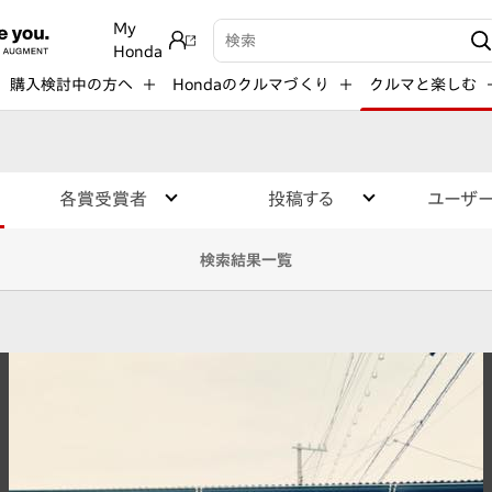
My
検索キーワード入力
Honda
購入検討中の方へ
Hondaのクルマづくり
クルマと楽しむ
各賞受賞者
投稿する
ユーザ
検索結果一覧