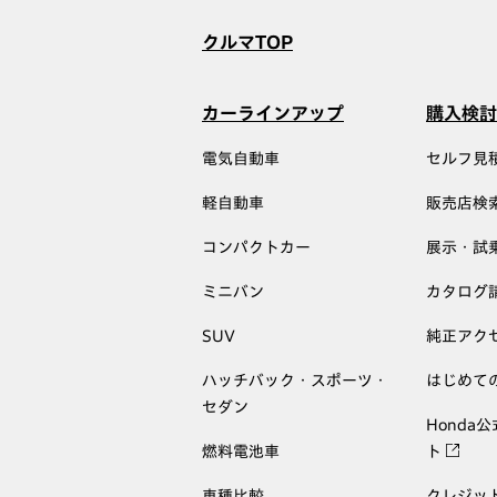
クルマTOP
カーラインアップ
購入検討
電気自動車
セルフ見
軽自動車
販売店検
コンパクトカー
展示・試
ミニバン
カタログ
SUV
純正アク
ハッチバック・スポーツ・
はじめて
セダン
Honda
燃料電池車
ト
車種比較
クレジッ