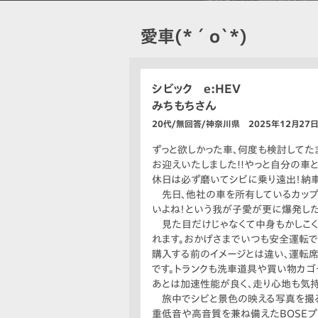
愛車(*´o`*)
シビック e:HEV
みちもちさん
20代/無回答/神奈川県 2025年12月27
ずっと欲しかった車、何度も検討して
お迎えいたしました!!やっと自分の車
休日は必ず磨いてシビに乗り遠出！納車
先日、他社の車を所有しているカップル
いよね！という我が子愛が更に爆発し
見た目だけじゃなくて中身もかしこくて
れます。おかげさまでいつも安全運転で
購入する前のイメージとは違い、運転
です。トランクも洗車道具や買い物カゴ
あとは加速性能が良く、走り心地も気持
旅中でシビと景色の映える写真を撮る
重低音や高音質を兼ね備えたBOSEプ