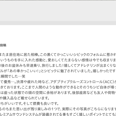
日投稿
たまたま居住地に居た相棒。この黒くてかっこいいシビックのフォルムに惹か
というものを手に入れた感動と、愛おしくてたまらない感情は今でも収まり
後のお盆休みも早速乗り、旅行しました！嬉しくてアドレナリンが出まくり
が「あの車かっこいい！」とシビックに魅了されていました。嬉しかったで
た瞬間でした…笑
優秀…。渋滞や疲れた時など、アダプティブクルーズコントロール（ACC）
きております。ここまで人間のような動作ができるとそのうちシビ自体が喋っ
席は座った状態での頭の空間に余裕があります。後部座席なども友人や荷物
や購入品など載せられています。
ちがいいです。そして燃費も良いです。
のもまた思い出が残り楽しみの1つで、実際にその写真がこちらになります
レミアムサウンドシステムが装備されてる事もすごく嬉しいポイントでとても