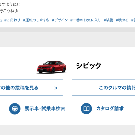
すように!!
行こうね♪
出
#こだわり
#運転のしやすさ
#デザイン
#一番のお気に入り
#装備
#積める
#
シビック
マの他の投稿を見る
このクルマの情
展示車・試乗車検索
カタログ請求