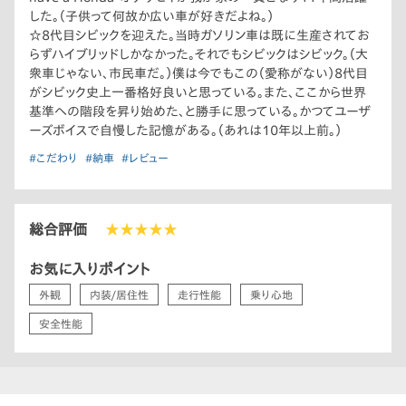
した。（子供って何故か広い車が好きだよね。）
☆8代目シビックを迎えた。当時ガソリン車は既に生産されてお
らずハイブリッドしかなかった。それでもシビックはシビック。（大
衆車じゃない、市民車だ。）僕は今でもこの（愛称がない）8代目
がシビック史上一番格好良いと思っている。また、ここから世界
基準への階段を昇り始めた、と勝手に思っている。かつてユーザ
ーズボイスで自慢した記憶がある。（あれは10年以上前。）
#こだわり
#納車
#レビュー
総合評価
★★★★★
お気に入りポイント
外観
内装/居住性
走行性能
乗り心地
安全性能