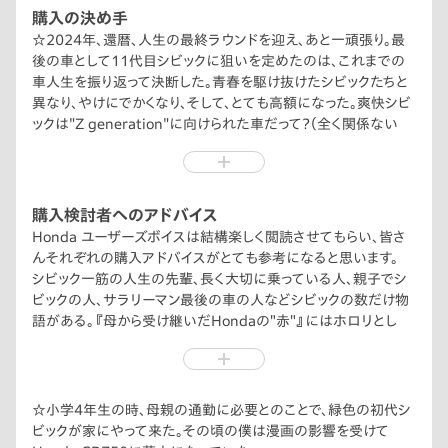
購入の決め手
☆2024年、還暦、人生の最終ラウンドを迎え、あと一頑張り。最
後の車として11代目シビックに狙いを定めたのは、これまでの
車人生を振り返って決断した。青春を駆け抜けたシビックたちと
異なり、やけにでかくなり、そして、とても高額になった。爽快シビ
ックは"Z generation"に向けられた車だって？（全く関係ない
が、僕らおじさん達は"新人類"と呼ばれてたよ。）…このシビック
をお手頃価格と言うほど裕福ではなく、僕の収入だと、かなり背
伸びした。だけど僕は馬齢を重ねてきたわけじゃない。きっとあ
の頃のシビックも現状に満足せず前に進んで来たんだと思う。だ
購入検討者へのアドバイス
から、ここまで成長した。今、僕はシビックを選んでいいんじゃな
Honda ユーザーズボイスは結構楽しく閲読させてもらい、皆さ
いか？と思った。高い買い物だから慎重になる。
んそれぞれの購入アドバイスがとても参考になると思います。
☆同年、ノロノロ台風が空を覆う8月30日に納車。晴れの日では
シビック一筋の人生の先輩、長く大切に乗っている人、親子でシ
なく、まさに心に残る悪天候の「先負」の午前中で、どうなる？こ
ビックの人、サラリーマン最後の車の人などシビックの数だけ物
とか、30年ぶりのマニュアルを運転できるか？大丈夫かおじさ
語がある。『母から受け継いだHondaの＂赤＂』にはホロリとし
ん？
た。
☆不安を抱えていたが納車の瞬間は雨が止み、ローギアからセ
そして、なんだかんだ人生は色々ある、それでもシビックに乗って
カンドへ、何て運転しやすいマニュアルなんだ？…2021年の登
るからいいじゃん、って僕も同感です。シビックはいつだって
場から色んな媒体でシビックのことを見て、マニュアルの回転落
challenge ＆ aggressive。9月マイナーチェンジして、より一層格
☆小学4年生の時、母親の通勤に必要とのことで、緑色の初代シ
ちがどうのなどと批評されてたけど、それがどうしたの？お前、F1
好良くなり、手に入れることができれば幸福感、満足感、達成感
ビックが家にやって来た。その頃の僕は漫画の影響を受けて
パイロットか？って。
でいっぱいになるかも。購入したら…いつかどこかで会えるとい