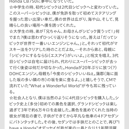
Honda CB750に夢中になっていた。
☆時々、たまに、稀にシビックとすれ違うと、どんな人が乗ってい
いね。
☆中学生の時、初代シビックは2代目シビックへと変わっていた。
るか思わず見ちゃう、だいたいみんな笑顔だ。僕も。しかし、ほと
このスーパーシビックは、僕が免許を取って初めてステアリング
んどEXだったりして少し悔しい気持ちになる。と言うか卑屈にな
を握った思い出深い車だ。僕の世界は広がり、海や山、そして、見
る、って言うか、その都度、それがどうした、胸を張れ、負けるもん
晴らしの良い場所へ僕を誘ってくれた。
かって自分に言い聞かせ、自分の能力と、最終的に自分で決断し
☆大学生の時、弟が「兄ちゃん、お母さんがシビック買うって！」何
納得したはずだ。爽快シビック LX、luxury！
でまた？僕は思わずひっくり返りそうになった。答えは「だってシ
LX、と言うか僕のシビックは、どのシビックより一番車重が軽い。
ビックが世界で一番いいエンジンじゃん。」と。それって初代がマ
多分TYPE Rより速い。動かなくなるまで走り続けようと思う。
スキー法をクリアした時のことだよね。…それから弟と、母親に
「シビックにするならSi（エスアイ）がいいよ。」と呪文を唱え、3代
目シビックは自宅に届けられ、代わりにスーパーシビックが去っ
て行く後姿は何だか切なかった。Hondaが20年ぶりに放つ（？）
DOHCエンジン。母親も「今度のシビックいいねぇ。蒲郡（海に面
した坂の多い隣の市）の坂を楽に登るよ。」と嬉しそうで、CMで
流れていた"What a Wonderful World"が今も耳に残ってい
る。
☆社会人となり、僕は当然のように4代目シビックを購入した。シ
ビック史上（多分）初めての黒色を選択、グランドシビックは楽し
過ぎて3年で約6万キロを走破した。黒色を進めてくれた当時の
彼女が現在の妻で、子供ができてから平凡な他車の4ドアセダン
にバトンタッチした。その後、セダンでは手狭だとのことで、再び"I
have a Honda"オデッセイが我が家の一員となり11年間活躍