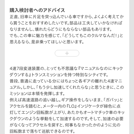
購入検討者へのアドバイス
正直、旧車に片足を突っ込んでいる車ですから、よくよく考えてか
ら買うことをおすすめしたいです。部品は工夫していかなければ
なりませんし、壊れたらどうにもならない部品もあります。
でも、この車に魅力を感じて、「どうしてもこのクルマなんだ！」と
思えるなら、是非乗ってほしいと思います。
旧車ブームだから、まだ旧車の中では安いから…というような消
極的な考え方だと、すぐに嫌になると思いますよ。
燃費はハイパーシフト車で平均18.5km/L、約40Lのタンクです
からとても長い距離を走れます。
4速7段変速装置の、とっても不思議な『マニュアルなのにキック
車中泊も可能ですが、背の高い人はちょっと工夫しないと難しい
ダウンする』トランスミッションを持つ特別なシティです。
と思います。
普段、普通に走っている分にはちょっと各ギアの離れた4速マニ
ヘッドライトも規格丸目なので、好きなものに交換できるなど自
ュアル。しかし、「もう少し加速してくれたらな」と思うときに、この
己表現の手段としてのシティもおすすめです。
ミッションは本領を発揮します。
例えば高速道路の追い越し。ギア操作をしないまま、「ガバッ」と
アクセルを踏むと、メーター内の『LO』インジケータが緑色に点
灯してエンジン回転数が上がり、あたかもオートマチック車のキッ
クダウンのような挙動をして加速するのです。そして、加速の必要
がなくなってアクセルを戻すと、何事もなかったかのように元の
回転数まで落ちて巡航できるのです。