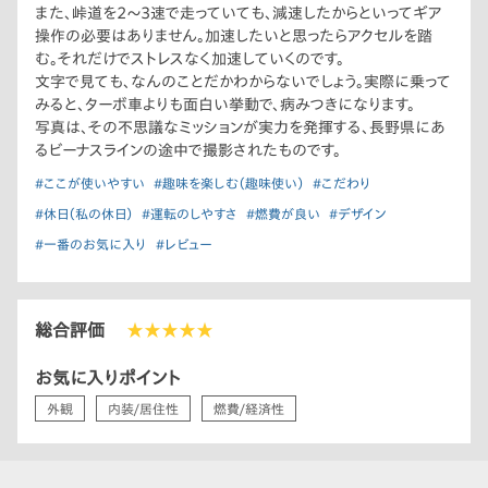
また、峠道を2〜3速で走っていても、減速したからといってギア
操作の必要はありません。加速したいと思ったらアクセルを踏
む。それだけでストレスなく加速していくのです。
文字で見ても、なんのことだかわからないでしょう。実際に乗って
みると、ターボ車よりも面白い挙動で、病みつきになります。
写真は、その不思議なミッションが実力を発揮する、長野県にあ
るビーナスラインの途中で撮影されたものです。
#ここが使いやすい
#趣味を楽しむ（趣味使い）
#こだわり
#休日（私の休日）
#運転のしやすさ
#燃費が良い
#デザイン
#一番のお気に入り
#レビュー
総合評価
★★★★★
お気に入りポイント
外観
内装/居住性
燃費/経済性