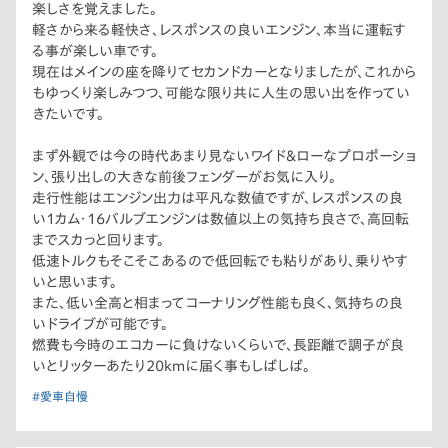
楽しさを覚えました。
軽さから来る軽快さ、レスポンスの良いエンジン、本当に運転す
る事が楽しい車です。
現在はメインの座を降りてセカンドカーとなりましたが、これから
もゆっくり楽しみつつ、可能な限り共に人生の思い出を作ってい
きたいです。
まず外観では今の時代あまり見ないワイド＆ローなプロポーショ
ン、張り出しの大きな前後フェンダーがお気に入り。
走行性能はエンジン出力は平凡な数値ですが、レスポンスの良
い1カム・16バルブエンジンは数値以上の気持ち良さで、高回転
までスカっと回ります。
低速トルクもそこそこあるので低回転でも粘りがあり、乗りやす
いと思います。
また、低い全高と相まってコーナリング性能も良く、気持ちの良
いドライブが可能です。
燃費も今時のエコカーに負けないくらいで、長距離で調子が良
いとリッターあたり20kmに届く事もしばしば。
#愛車自慢