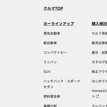
クルマTOP
カーラインアップ
購入検討
電気自動車
セルフ見
軽自動車
販売店検
コンパクトカー
展示・試
ミニバン
カタログ
SUV
純正アク
ハッチバック・スポーツ・
はじめて
セダン
Honda
燃料電池車
ト
車種比較
クレジッ