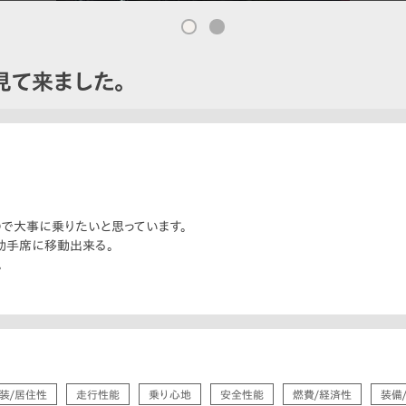
見て来ました。
ので大事に乗りたいと思っています。
助手席に移動出来る。
。
装/居住性
走行性能
乗り心地
安全性能
燃費/経済性
装備