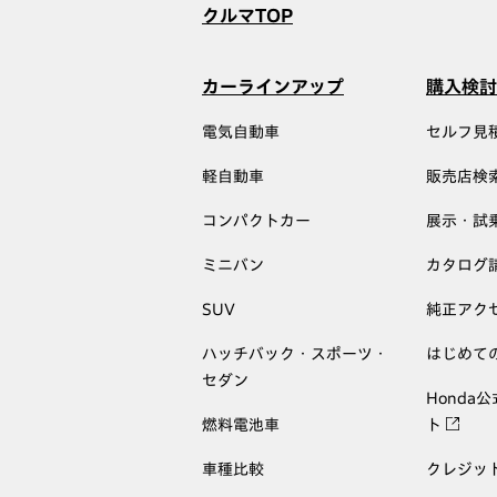
クルマTOP
カーラインアップ
購入検討
電気自動車
セルフ見
軽自動車
販売店検
コンパクトカー
展示・試
ミニバン
カタログ
SUV
純正アク
ハッチバック・スポーツ・
はじめて
セダン
Honda
燃料電池車
ト
車種比較
クレジッ