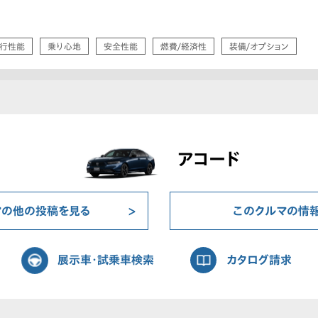
行性能
乗り心地
安全性能
燃費/経済性
装備/オプション
アコード
マの他の投稿を見る
このクルマの情
展示車・試乗車検索
カタログ請求