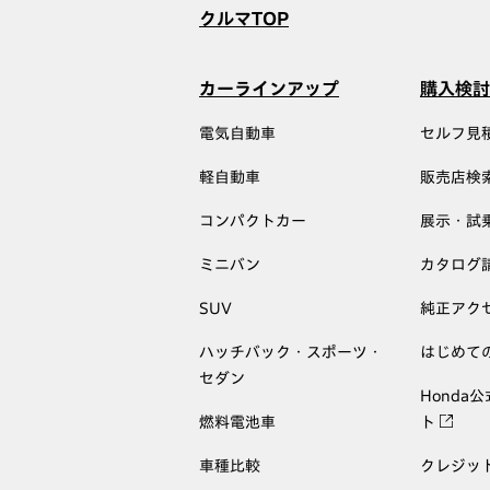
クルマTOP
カーラインアップ
購入検討
電気自動車
セルフ見
軽自動車
販売店検
コンパクトカー
展示・試
ミニバン
カタログ
SUV
純正アク
ハッチバック・スポーツ・
はじめて
セダン
Honda
燃料電池車
ト
車種比較
クレジッ