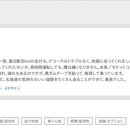
一周、連日数百kmの走行も、アコードはトラブルなく、快調に走ってくれまし
してくれたせいか、長時間運転しても、腰は痛くなりません。本革／モケット
れ、破れもあるのですが、黒ガムテープを貼って、修理して乗っています。
た、北海道の気持ちのいい道路をたくさん走ることができて、最高でした。
い
#デザイン
装/居住性
走行性能
乗り心地
燃費/経済性
装備/オプション