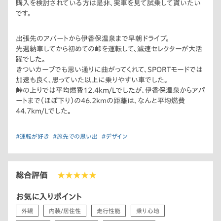
購入を検討されている方は是非、実車を見て試乗して貰いたい
です。
出張先のアパートから伊香保温泉まで早朝ドライブ。
先週納車してから初めての峠を運転して、減速セレクターが大活
躍でした。
きついカーブでも思い通りに曲がってくれて、SPORTモードでは
加速も良く、思っていた以上に乗りやすい車でした。
峠の上りでは平均燃費12.4km/Lでしたが、伊香保温泉からアパ
ートまで（ほぼ下り）の46.2kmの距離は、なんと平均燃費
44.7km/Lでした。
#運転が好き
#旅先での思い出
#デザイン
総合評価
★★★★★
お気に入りポイント
外観
内装/居住性
走行性能
乗り心地