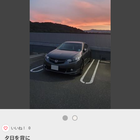
いいね！
0
夕日を背に