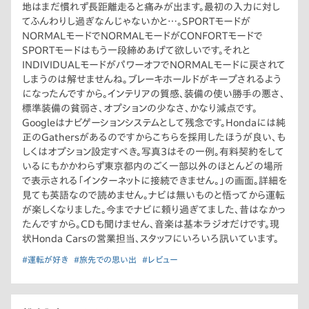
地はまだ慣れず長距離走ると痛みが出ます。最初の入力に対し
てふんわりし過ぎなんじゃないかと…。SPORTモードが
NORMALモードでNORMALモードがCONFORTモードで
SPORTモードはもう一段締めあげて欲しいです。それと
INDIVIDUALモードがパワーオフでNORMALモードに戻されて
しまうのは解せませんね。ブレーキホールドがキープされるよう
になったんですから。インテリアの質感、装備の使い勝手の悪さ、
標準装備の貧弱さ、オプションの少なさ、かなり減点です。
Googleはナビゲーションシステムとして残念です。Hondaには純
正のGathersがあるのですからこちらを採用したほうが良い、も
しくはオプション設定すべき。写真3はその一例。有料契約をして
いるにもかかわらず東京都内のごく一部以外のほとんどの場所
で表示される「インターネットに接続できません。」の画面。詳細を
見ても英語なので読めません。ナビは無いものと悟ってから運転
が楽しくなりました。今までナビに頼り過ぎてました、昔はなかっ
たんですから。CDも聞けません、音楽は基本ラジオだけです。現
状Honda Carsの営業担当、スタッフにいろいろ訊いています。
#運転が好き
#旅先での思い出
#レビュー