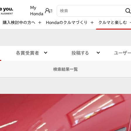
My
検索キーワード入力
Honda
購入検討中の方へ
Hondaのクルマづくり
クルマと楽しむ
各賞受賞者
投稿する
ユーザ
検索結果一覧