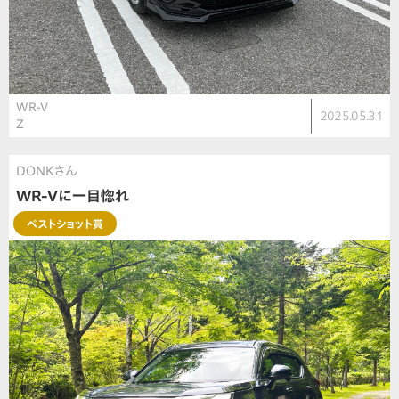
WR-V
2025.05.31
Ｚ
DONKさん
WR-Vに一目惚れ
ベストショット賞