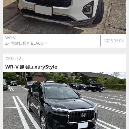
WR-V
2025.07.04
Z＋ 特別仕様車 BLACK…
コリィさん
WR-V 無限LuxuryStyle