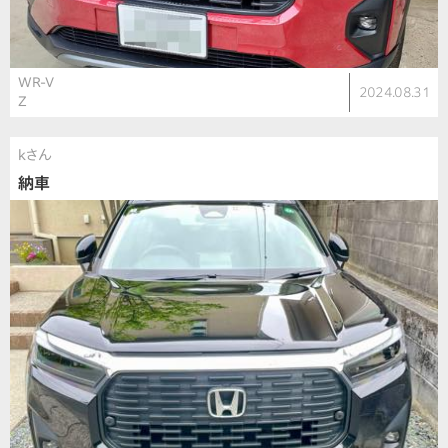
WR-V
2024.08.31
Z
kさん
納車