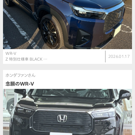
WR-V
2026.01.17
Z 特別仕様車 BLACK …
ホンダファンさん
念願のWR-V