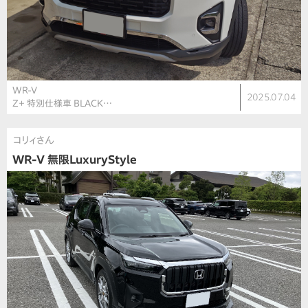
WR-V
2025.07.04
Z＋ 特別仕様車 BLACK…
コリィさん
WR-V 無限LuxuryStyle