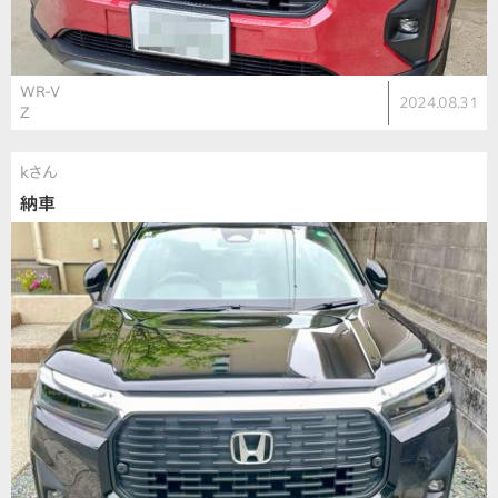
WR-V
2024.08.31
Z
kさん
納車