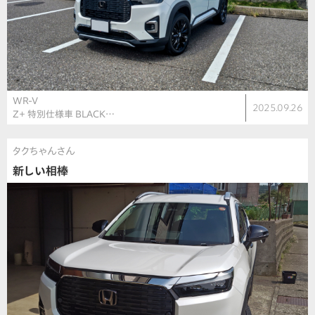
WR-V
2025.09.26
Z＋ 特別仕様車 BLACK…
タクちゃんさん
新しい相棒