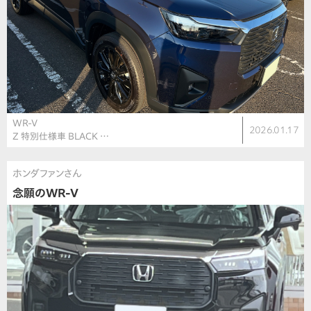
WR-V
2026.01.17
Z 特別仕様車 BLACK …
ホンダファンさん
念願のWR-V