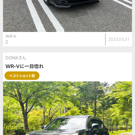
WR-V
2025.05.31
Ｚ
DONKさん
WR-Vに一目惚れ
ベストショット賞