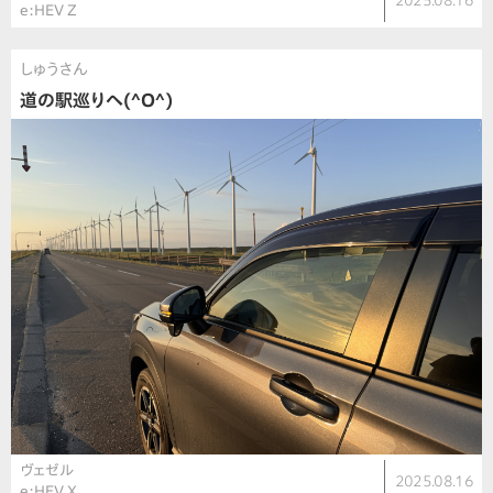
2025.08.16
e:HEV Z
しゅうさん
道の駅巡りへ(^O^)
ヴェゼル
2025.08.16
e:HEV X