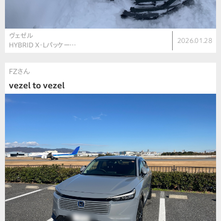
ヴェゼル
2026.01.28
HYBRID Ｘ･Ｌパッケー…
FZさん
vezel to vezel