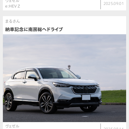
ヴェゼル
2025.09.01
e:HEV Z
まるさん
納車記念に南房総へドライブ
ヴェゼル