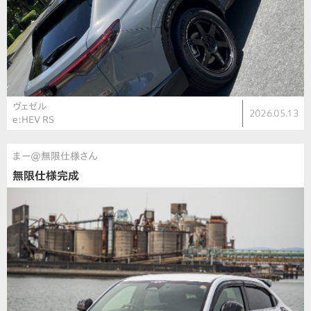
ヴェゼル
2026.05.13
e:HEV RS
まー@無限仕様さん
無限仕様完成