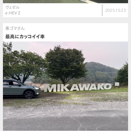
ヴェゼル
2025.10.23
e:HEV Z
黒ゴマさん
最高にカッコイイ車