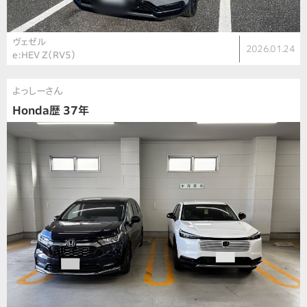
ヴェゼル
2026.01.24
e:HEV Z（RV5）
よっしーさん
Honda歴 37年