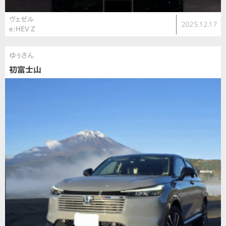
ヴェゼル
2025.12.17
e:HEV Z
ゆぅさん
初富士山