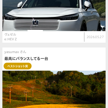
ヴェゼル
2026.05.27
e:HEV Z
yasumax さん
最高にバランスしてる一台
ベストショット賞