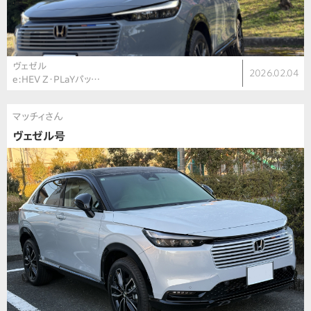
ヴェゼル
2026.02.04
e:HEV Z・PLaYパッ…
マッチィさん
ヴェゼル号