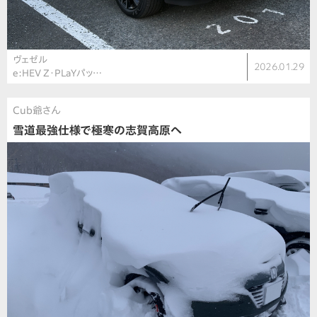
ヴェゼル
2026.01.29
e:HEV Z・PLaYパッ…
Cub爺さん
雪道最強仕様で極寒の志賀高原へ