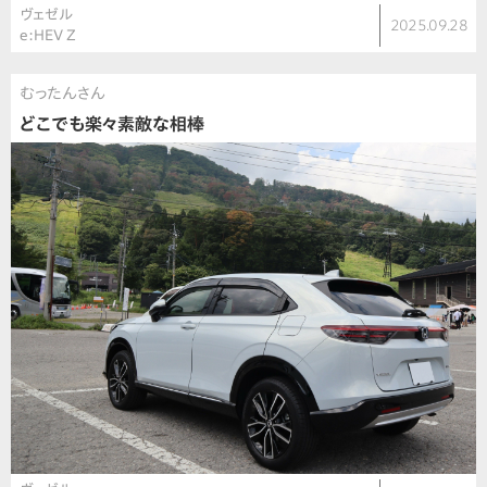
ヴェゼル
2025.09.28
e:HEV Z
むったんさん
どこでも楽々素敵な相棒