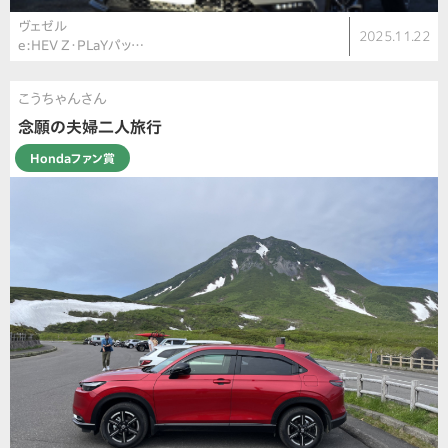
ヴェゼル
2025.11.22
e:HEV Z・PLaYパッ…
こうちゃんさん
念願の夫婦二人旅行
Hondaファン賞