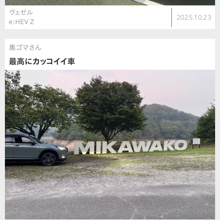
ヴェゼル
2025.10.23
e:HEV Z
黒ゴマさん
最高にカッコイイ車