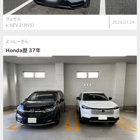
ヴェゼル
2026.01.24
e:HEV Z（RV5）
よっしーさん
Honda歴 37年