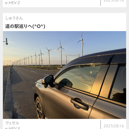
2025.08.16
e:HEV Z
しゅうさん
道の駅巡りへ(^O^)
ヴェゼル
2025.08.16
e:HEV X