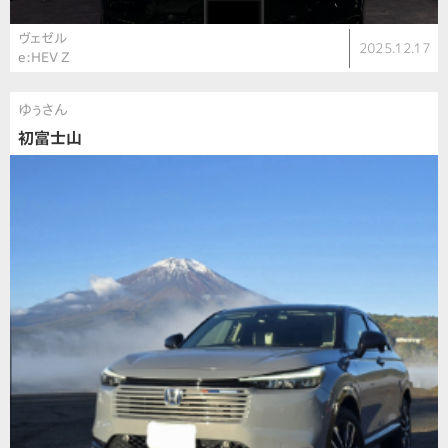
ヴェゼル
2025.12.17
e:HEV Z
ゆぅさん
初富士山