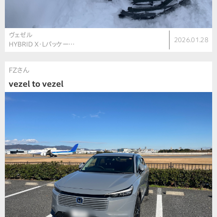
ヴェゼル
2026.01.28
HYBRID Ｘ･Ｌパッケー…
FZさん
vezel to vezel