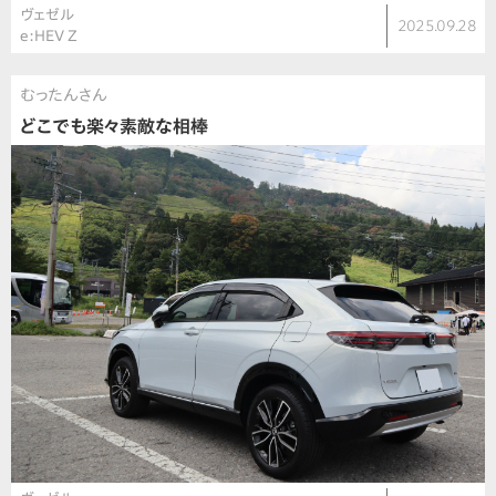
ヴェゼル
2025.09.28
e:HEV Z
むったんさん
どこでも楽々素敵な相棒