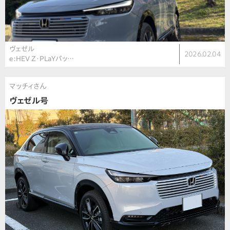
ヴェゼル
2026.02.04
e:HEV Z・PLaYパッ…
マッチィさん
ヴェゼル号