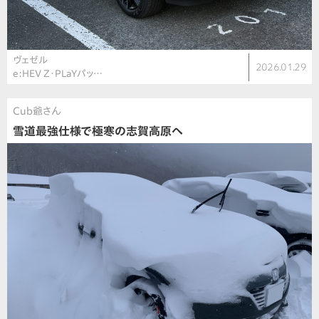
ヴェゼル
2026.01.29
e:HEV Z・PLaYパッ…
Cub爺さん
雪道最強仕様で極寒の志賀高原へ