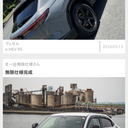
ヴェゼル
2026.05.13
e:HEV RS
まー@無限仕様さん
無限仕様完成