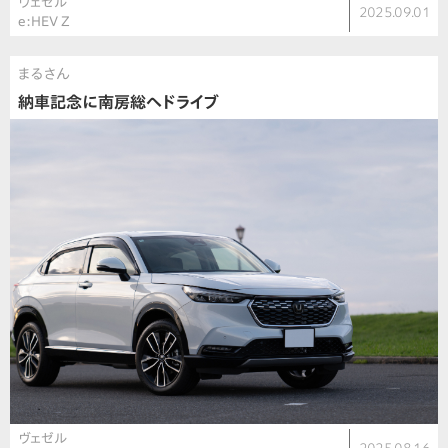
ヴェゼル
2025.09.01
e:HEV Z
まるさん
納車記念に南房総へドライブ
ヴェゼル