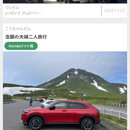
ヴェゼル
2025.11.22
e:HEV Z・PLaYパッ…
こうちゃんさん
念願の夫婦二人旅行
Hondaファン賞