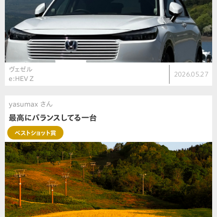
ヴェゼル
2026.05.27
e:HEV Z
yasumax さん
最高にバランスしてる一台
ベストショット賞