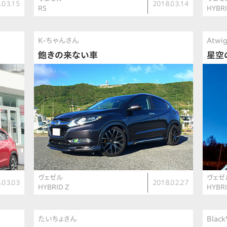
.03.15
2018.03.14
RS
HYBR
K-ちゃんさん
Atwi
飽きの来ない車
星空
ヴェゼル
ヴェゼ
.03.03
2018.02.27
HYBRID Z
HYBR
たいちょさん
Blac