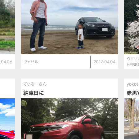
ヴェゼ
.04.06
ヴェゼル
2018.04.04
HYBR
てぃろーさん
yoko
納車日に
赤黒V