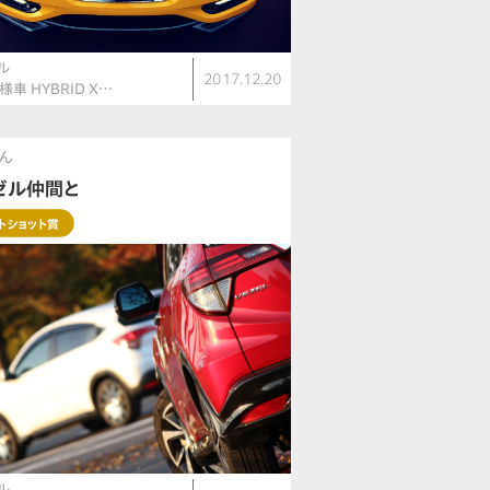
ル
2017.12.20
車 HYBRID X…
さん
ゼル仲間と
トショット賞
ル