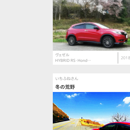
ヴェゼル
2018
HYBRID RS・Hond…
いちふねさん
冬の荒野