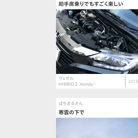
助手席乗りでもすごく楽しい
ヴェゼル
2018
HYBRID Z・Honda…
ぱちまるさん
寒雲の下で