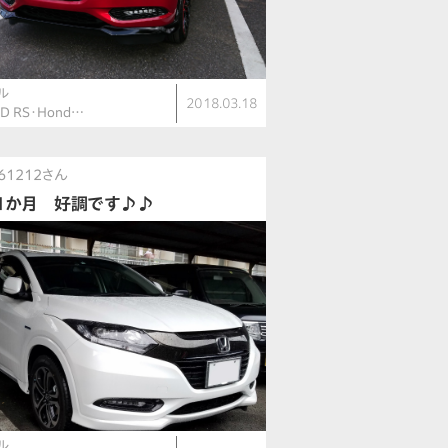
ル
2018.03.18
ID RS・Hond…
161212さん
1か月 好調です♪♪
ル