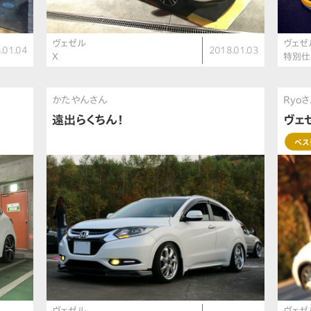
ヴェゼル
ヴェゼ
.01.04
2018.01.03
X
特別仕様
かたやんさん
Ryo
遠出らくちん！
ヴェ
ベス
ヴェゼル
ヴェゼ