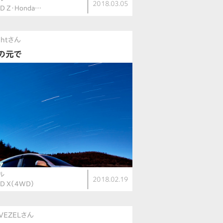
2018.03.05
ID Z・Honda…
ghtさん
の元で
ル
2018.02.19
ID X（4WD）
kVEZELさん