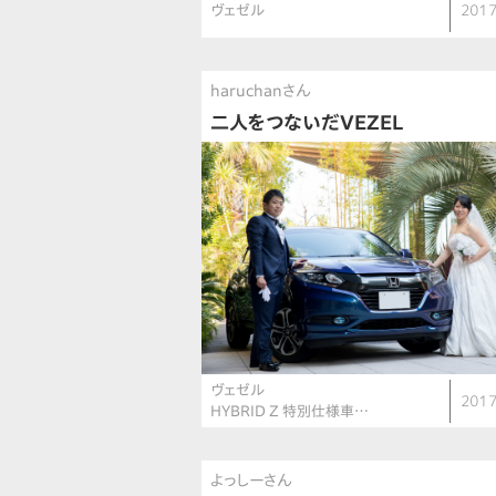
ヴェゼル
2017
haruchanさん
二人をつないだVEZEL
ヴェゼル
2017
HYBRID Z 特別仕様車…
よっしーさん