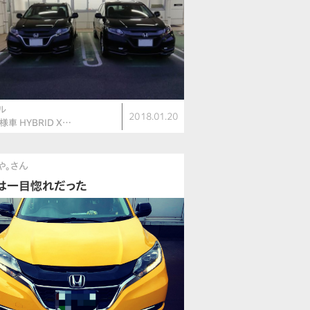
ル
2018.01.20
車 HYBRID X…
や。さん
は一目惚れだった