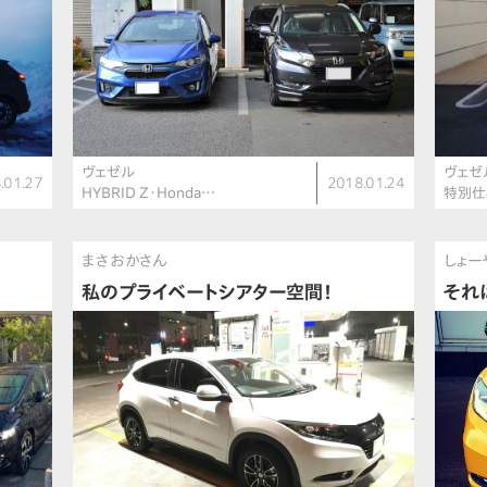
ヴェゼル
ヴェゼ
.01.27
2018.01.24
HYBRID Z・Honda…
特別仕様
まさおかさん
しょー
私のプライベートシアター空間！
それ