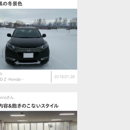
黒の冬景色
ル
2018.01.28
ID Z・Honda…
hiroさん
内容＆飽きのこないスタイル