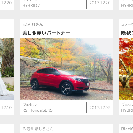
.12.20
2017.12.20
HYBRID Z
HYBR
EZ901さん
ミノ平
美しき赤いパートナー
晩秋
ヴェゼル
ヴェゼ
.12.10
2017.12.05
RS・Honda SENSI…
HYBR
久寿川ましろさん
Blac