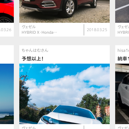
ヴェゼル
ヴェゼ
.03.26
2018.03.25
HYBRID X・Honda…
HYBR
ちゃんはむさん
hisa
予想以上！
納車
ヴェゼル
ヴェゼ