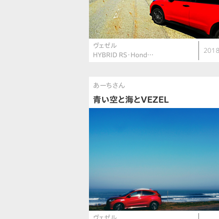
ヴェゼル
2018
HYBRID RS・Hond…
あーちさん
青い空と海とVEZEL
ヴェゼル