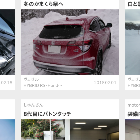
冬のかまくら祭へ
白と
ヴェゼル
ヴェゼ
.02.18
2018.02.01
HYBRID RS・Hond…
HYBR
しゅんさん
moto
8代目にバトンタッチ
装備