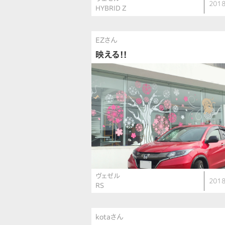
2018
HYBRID Z
EZさん
映える!!
ヴェゼル
2018
RS
kotaさん