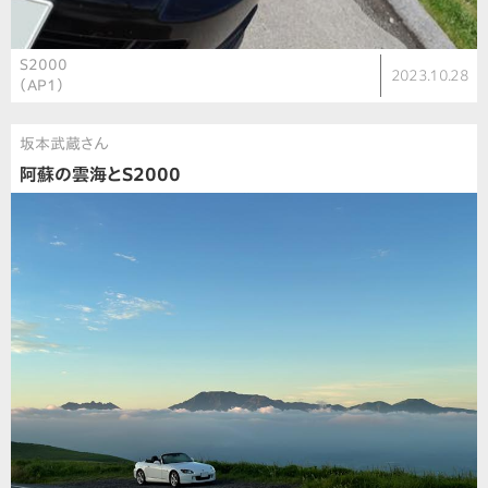
S2000
2023.10.28
（AP1）
坂本武蔵さん
阿蘇の雲海とS2000