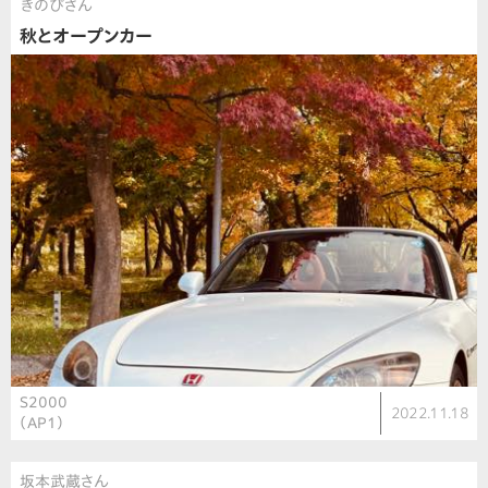
きのぴさん
秋とオープンカー
S2000
2022.11.18
（AP1）
坂本武蔵さん