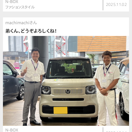
N-BOX
2025.11.02
ファションスタイル
machimachiさん
弟くん、どうぞよろしくね！
N-BOX