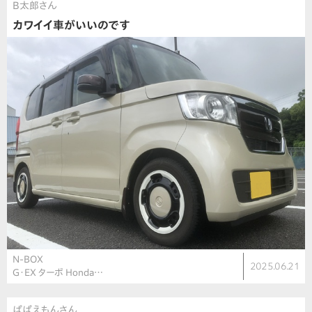
B太郎さん
カワイイ車がいいのです
N-BOX
2025.06.21
G・EX ターボ Honda…
ぱぱえもんさん