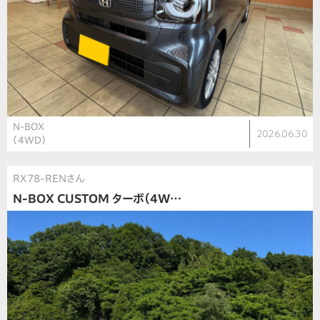
N-BOX
2026.06.30
（4WD）
RX78-RENさん
N-BOX CUSTOM ターボ（4W…