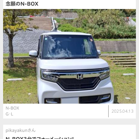
念願のN-BOX
N-BOX
2025.04.13
G・L
pikayakunさん