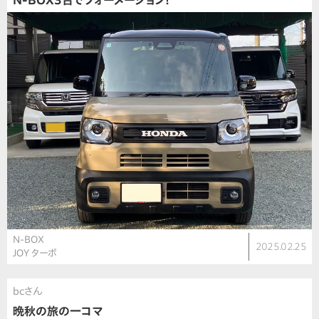
N-BOX3台でフォーメーション！
N-BOX
2025.02.25
JOY ターボ
bcさん
晩秋の旅の一コマ