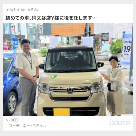
machimachiさん
初めての車、碑文谷店Y様に後を託します…
N-BOX
2025.07.27
L コーディネートスタイル