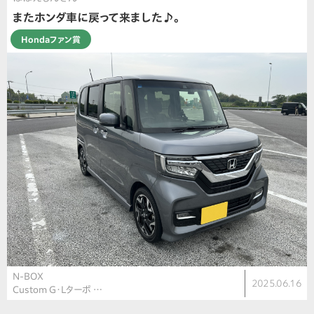
またホンダ車に戻って来ました♪。
Hondaファン賞
N-BOX
2025.06.16
Custom G・Lターボ …