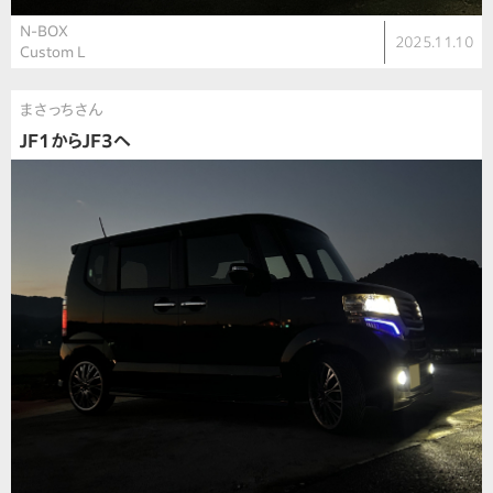
N-BOX
2025.11.10
Custom L
まさっちさん
JF1からJF3へ