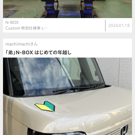
N-BOX
2026.01.18
Custom 特別仕様車 L…
machimachiさん
「弟」N-BOX はじめての年越し