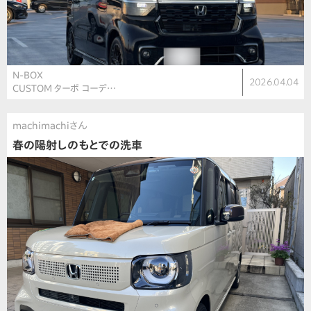
N-BOX
2026.04.04
CUSTOM ターボ コーデ…
machimachiさん
春の陽射しのもとでの洗車