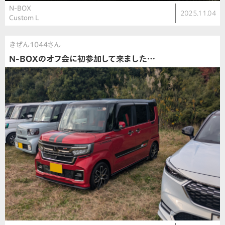
N-BOX
2025.11.04
Custom L
きぜん1044さん
N-BOXのオフ会に初参加して来ました…