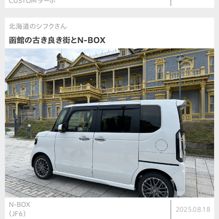
CUSTOM ターボ
北海道のシフクさん
函館の古き良き街とN-BOX
N-BOX
2025.08.18
（JF6）