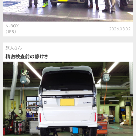
N-BOX
2026.03.02
（JF5）
旅人さん
精密検査前の静けさ