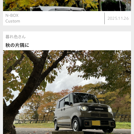
N-BOX
2025.11.26
Custom
暮れ色さん
秋の片隅に