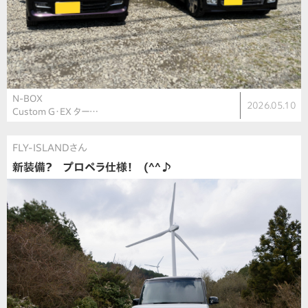
N-BOX
2026.05.10
Custom G・EX ター…
FLY-ISLANDさん
新装備？ プロペラ仕様！ (^^♪