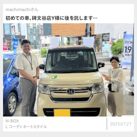
machimachiさん
初めての車、碑文谷店Y様に後を託します…
N-BOX
2025.07.27
L コーディネートスタイル