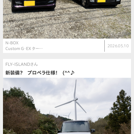
N-BOX
2026.05.10
Custom G・EX ター…
FLY-ISLANDさん
新装備？ プロペラ仕様！ (^^♪