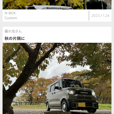
N-BOX
2025.11.26
Custom
暮れ色さん
秋の片隅に