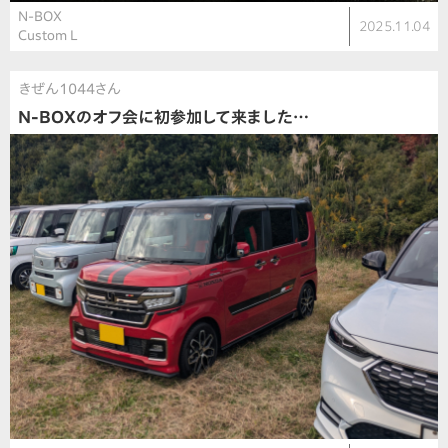
N-BOX
2025.11.04
Custom L
きぜん1044さん
N-BOXのオフ会に初参加して来ました…