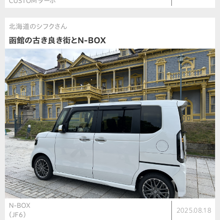
CUSTOM ターボ
北海道のシフクさん
函館の古き良き街とN-BOX
N-BOX
2025.08.18
（JF6）