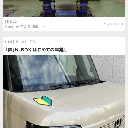
N-BOX
2026.01.18
Custom 特別仕様車 L…
machimachiさん
「弟」N-BOX はじめての年越し