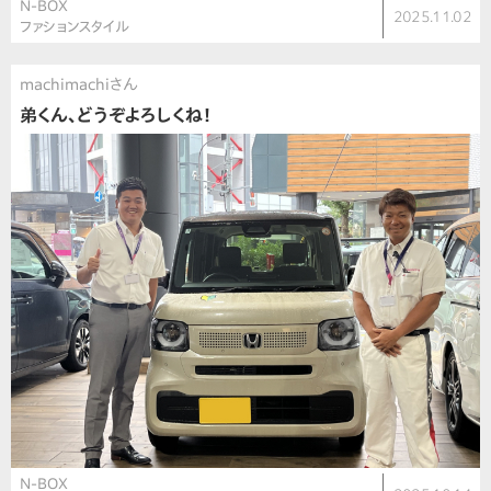
N-BOX
2025.11.02
ファションスタイル
machimachiさん
弟くん、どうぞよろしくね！
N-BOX