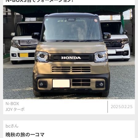
N-BOX3台でフォーメーション！
N-BOX
2025.02.25
JOY ターボ
bcさん
晩秋の旅の一コマ