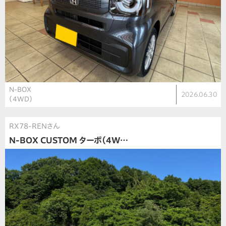
N-BOX
2026.06.30
（4WD）
RX78-RENさん
N-BOX CUSTOM ターボ（4W…