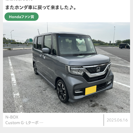
またホンダ車に戻って来ました♪。
Hondaファン賞
N-BOX
2025.06.16
Custom G・Lターボ …