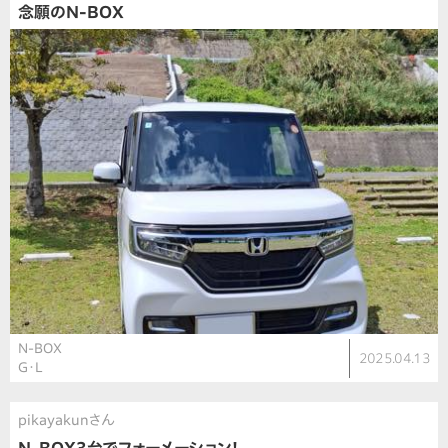
念願のN-BOX
N-BOX
2025.04.13
G・L
pikayakunさん