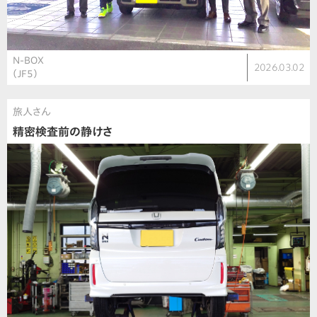
N-BOX
2026.03.02
（JF5）
旅人さん
精密検査前の静けさ