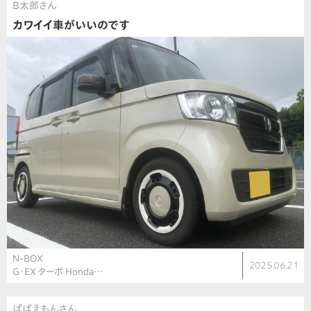
B太郎さん
カワイイ車がいいのです
N-BOX
2025.06.21
G・EX ターボ Honda…
ぱぱえもんさん