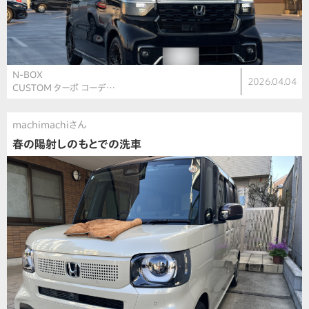
N-BOX
2026.04.04
CUSTOM ターボ コーデ…
machimachiさん
春の陽射しのもとでの洗車