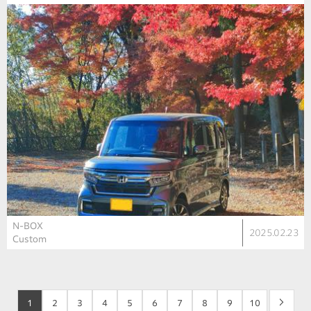
N-BOX
2025.02.23
Custom
1
2
3
4
5
6
7
8
9
10
>