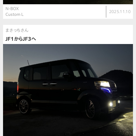
N-BOX
2025.11.10
Custom L
まさっちさん
JF1からJF3へ