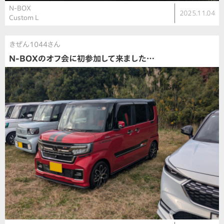
N-BOX
2025.11.04
Custom L
きぜん1044さん
N-BOXのオフ会に初参加して来ました…