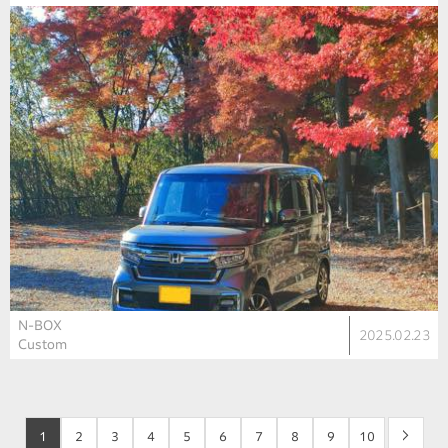
N-BOX
2025.02.23
Custom
1
2
3
4
5
6
7
8
9
10
>