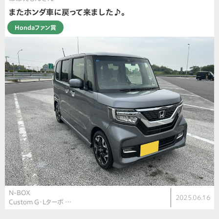
またホンダ車に戻って来ました♪。
Hondaファン賞
N-BOX
2025.06.16
Custom G・Lターボ …