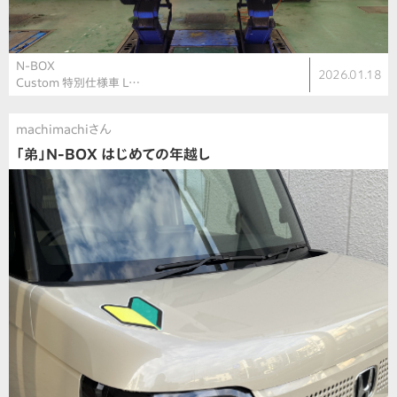
N-BOX
2026.01.18
Custom 特別仕様車 L…
machimachiさん
「弟」N-BOX はじめての年越し