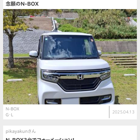
念願のN-BOX
N-BOX
2025.04.13
G・L
pikayakunさん