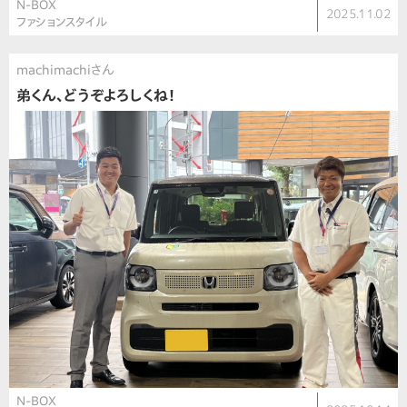
N-BOX
2025.11.02
ファションスタイル
machimachiさん
弟くん、どうぞよろしくね！
N-BOX