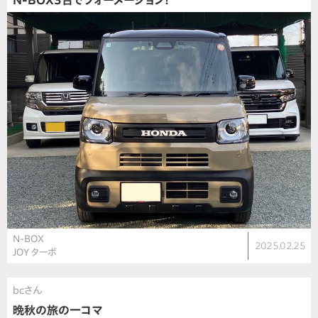
N-BOX3台でフォーメーション！
N-BOX
2025.02.25
JOY ターボ
bcさん
晩秋の旅の一コマ