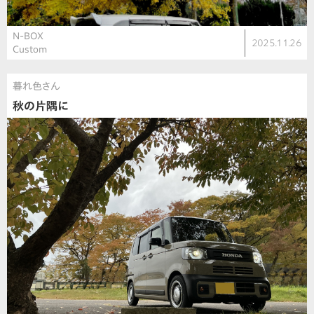
N-BOX
2025.11.26
Custom
暮れ色さん
秋の片隅に