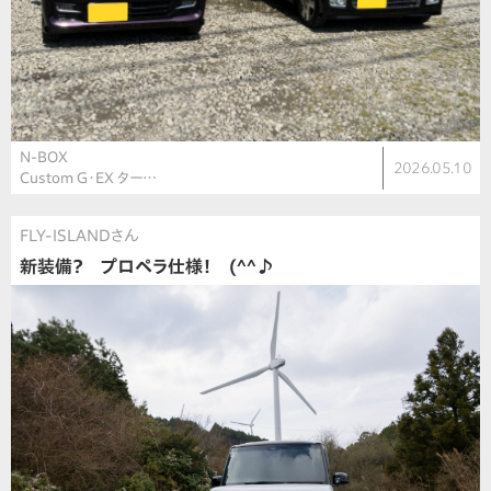
N-BOX
2026.05.10
Custom G・EX ター…
FLY-ISLANDさん
新装備？ プロペラ仕様！ (^^♪