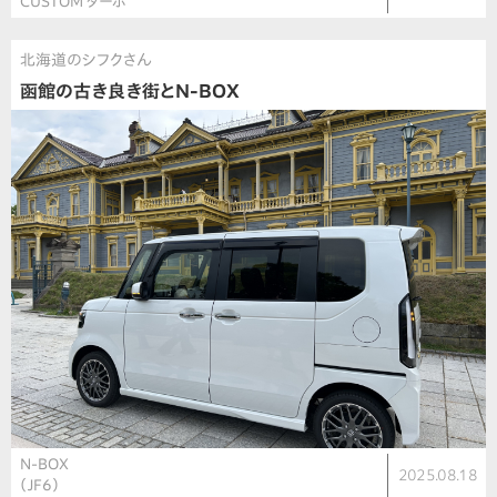
CUSTOM ターボ
北海道のシフクさん
函館の古き良き街とN-BOX
N-BOX
2025.08.18
（JF6）