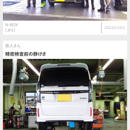
N-BOX
2026.03.02
（JF5）
旅人さん
精密検査前の静けさ