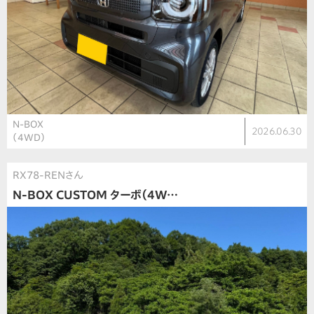
N-BOX
2026.06.30
（4WD）
RX78-RENさん
N-BOX CUSTOM ターボ（4W…