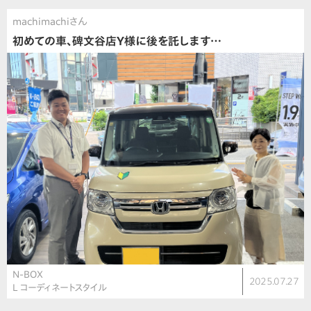
machimachiさん
初めての車、碑文谷店Y様に後を託します…
N-BOX
2025.07.27
L コーディネートスタイル