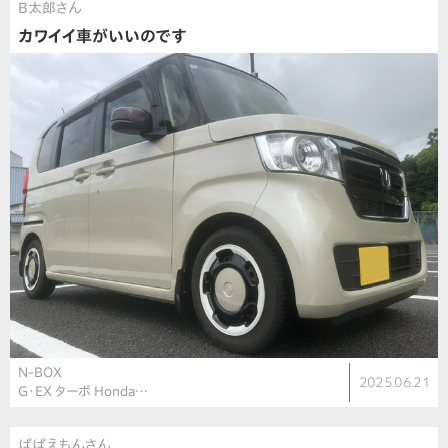
B太郎さん
カワイイ車がいいのです
N-BOX
2025.06.21
G・EX ターボ Honda…
ぱぱえもんさん