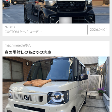
N-BOX
2026.04.04
CUSTOM ターボ コーデ…
machimachiさん
春の陽射しのもとでの洗車