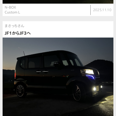
N-BOX
2025.11.10
Custom L
まさっちさん
JF1からJF3へ