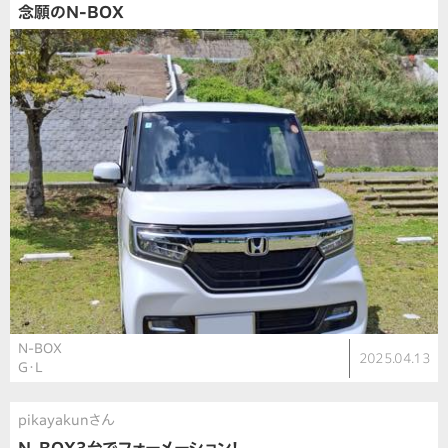
念願のN-BOX
N-BOX
2025.04.13
G・L
pikayakunさん