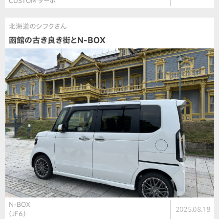
CUSTOM ターボ
北海道のシフクさん
函館の古き良き街とN-BOX
N-BOX
2025.08.18
（JF6）