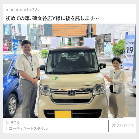
machimachiさん
初めての車、碑文谷店Y様に後を託します…
N-BOX
2025.07.27
L コーディネートスタイル