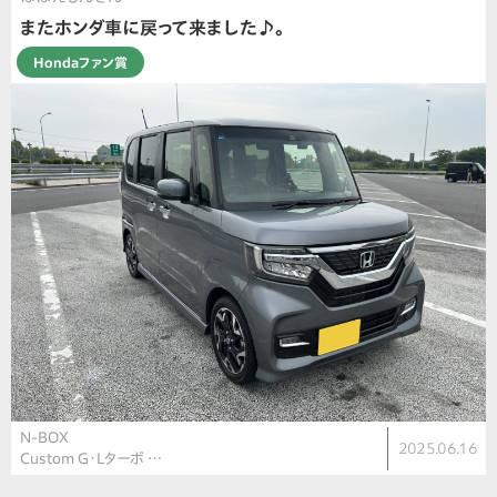
またホンダ車に戻って来ました♪。
Hondaファン賞
N-BOX
2025.06.16
Custom G・Lターボ …