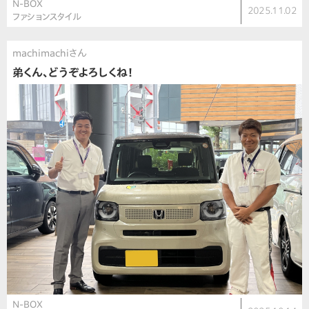
N-BOX
2025.11.02
ファションスタイル
machimachiさん
弟くん、どうぞよろしくね！
N-BOX