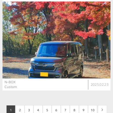
N-BOX
2025.02.23
Custom
1
2
3
4
5
6
7
8
9
10
>