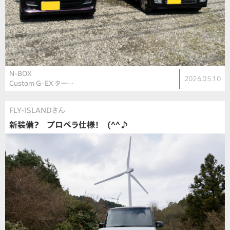
N-BOX
2026.05.10
Custom G・EX ター…
FLY-ISLANDさん
新装備？ プロペラ仕様！ (^^♪