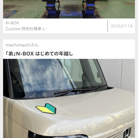
N-BOX
2026.01.18
Custom 特別仕様車 L…
machimachiさん
「弟」N-BOX はじめての年越し