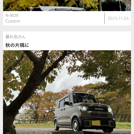
N-BOX
2025.11.26
Custom
暮れ色さん
秋の片隅に