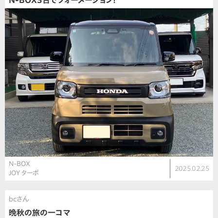
N-BOX3台でフォーメーション！
N-BOX
2025.02.25
JOY ターボ
bcさん
晩秋の旅の一コマ