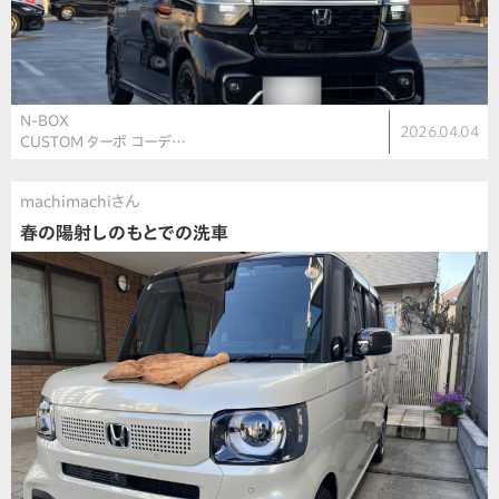
N-BOX
2026.04.04
CUSTOM ターボ コーデ…
machimachiさん
春の陽射しのもとでの洗車