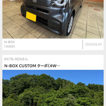
N-BOX
2026.06.30
（4WD）
RX78-RENさん
N-BOX CUSTOM ターボ（4W…