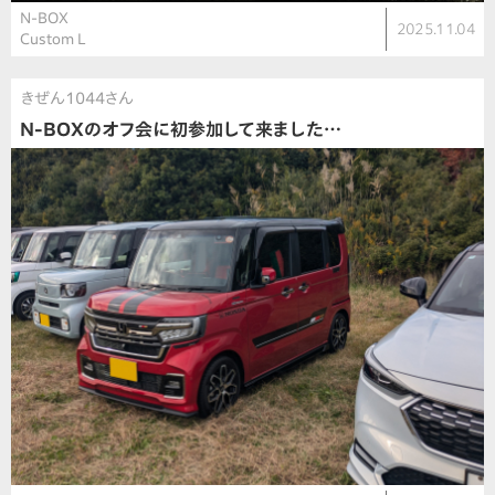
N-BOX
2025.11.04
Custom L
きぜん1044さん
N-BOXのオフ会に初参加して来ました…