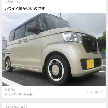
B太郎さん
カワイイ車がいいのです
N-BOX
2025.06.21
G・EX ターボ Honda…
ぱぱえもんさん