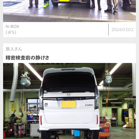
N-BOX
2026.03.02
（JF5）
旅人さん
精密検査前の静けさ