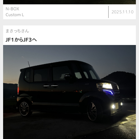
N-BOX
2025.11.10
Custom L
まさっちさん
JF1からJF3へ