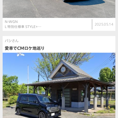
N-WGN
2025.05.14
L 特別仕様車 STYLE＋…
バシさん
愛車でCMロケ地巡り