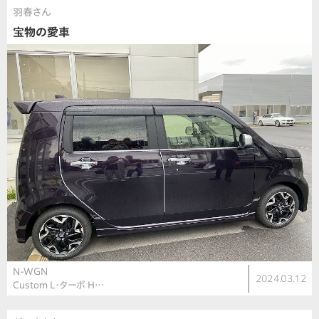
羽春さん
宝物の愛車
N-WGN
2024.03.12
Custom L・ターボ H…