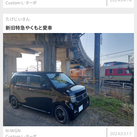
2024.04.14
Custom L・ターボ
たけじいさん
新旧特急やくもと愛車
N-WGN
2024.03.17
Custom L・ターボ