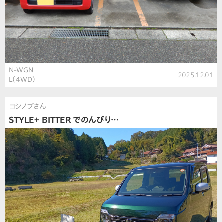
N-WGN
2025.12.01
L（4WD）
ヨシノブさん
STYLE＋ BITTER でのんびり…