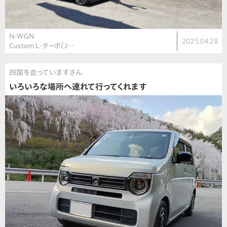
N-WGN
2025.04.28
Custom L・ターボ（J…
四国を走っていますさん
いろいろな場所へ連れて行ってくれます