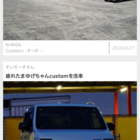
N-WGN
2026.03.27
Custom L ・ターボ …
そいそーすさん
疲れたまゆげちゃんcustomを洗車