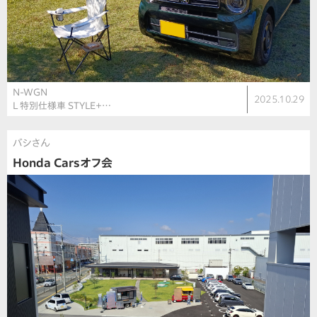
N-WGN
2025.10.29
L 特別仕様車 STYLE＋…
バシさん
Honda Carsオフ会