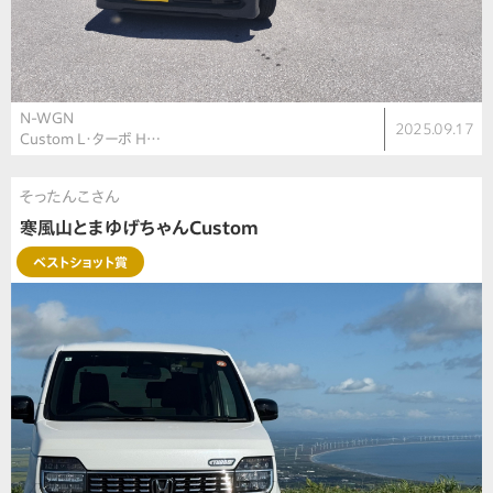
N-WGN
2025.09.17
Custom L・ターボ H…
そったんこさん
寒風山とまゆげちゃんCustom
ベストショット賞