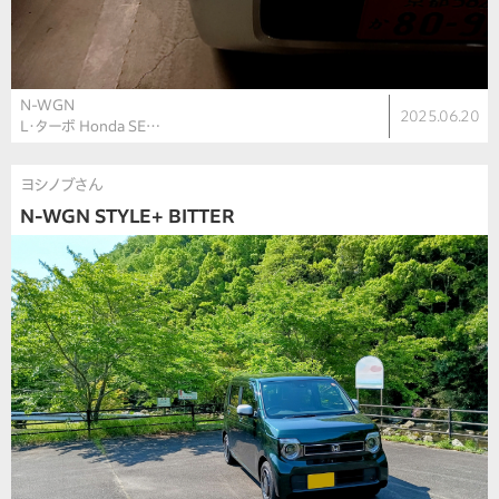
N-WGN
2025.06.20
L・ターボ Honda SE…
ヨシノブさん
N-WGN STYLE+ BITTER