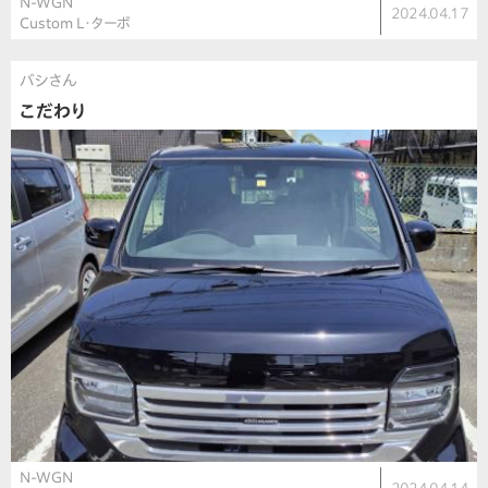
N-WGN
2024.04.17
Custom L・ターボ
バシさん
こだわり
N-WGN