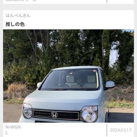
はんぺんさん
推しの色
N-WGN
2024.03.17
L