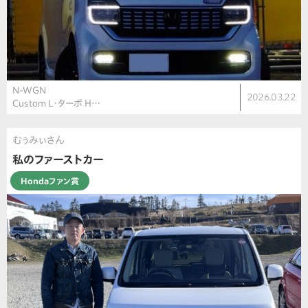
N-WGN
2026.03.22
Custom L・ターボ H…
むぅみぃさん
私のファーストカー
Hondaファン賞