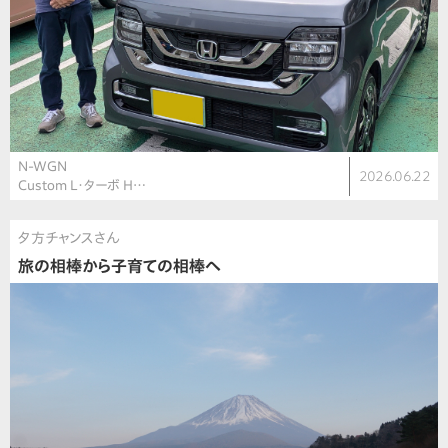
N-WGN
2026.06.22
Custom L・ターボ H…
夕方チャンスさん
旅の相棒から子育ての相棒へ