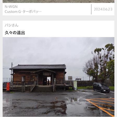
N-WGN
2024.06.23
Custom G・ターボパッ…
バシさん
久々の遠出