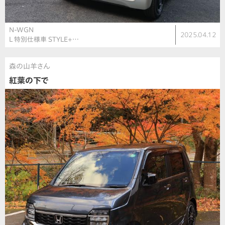
N-WGN
2025.04.12
L 特別仕様車 STYLE+…
森の山羊さん
紅葉の下で