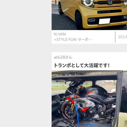
N-VAN
2024
+STYLE FUN・ターボ…
atk28さん
トランポとして大活躍です！