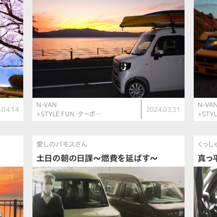
N-VAN
N-VA
.04.14
2024.03.31
+STYLE FUN・ターボ…
+STY
愛しのバモスさん
くっし
土日の朝の日課〜燃費を延ばす〜
真っ