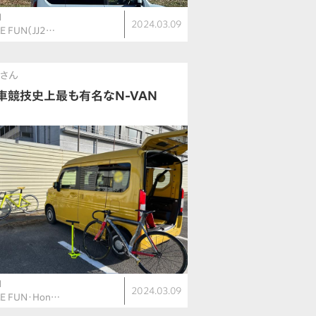
N
2024.03.09
E FUN（JJ2…
さん
車競技史上最も有名なN-VAN
N
2024.03.09
LE FUN・Hon…