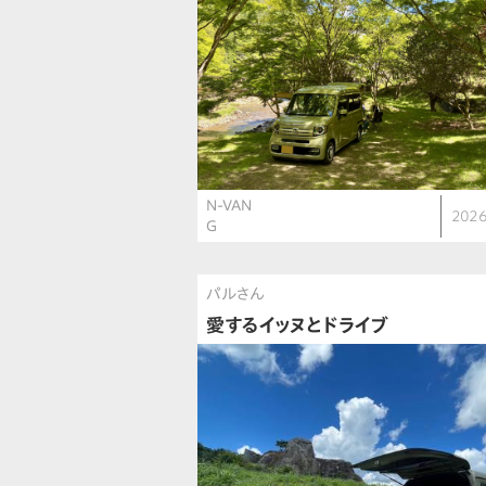
N-VAN
2026
G
パルさん
愛するイッヌとドライブ