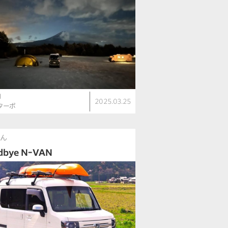
N
2025.03.25
・ターボ
さん
dbye NｰVAN