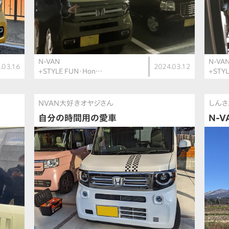
N-VAN
N-VA
.03.16
2024.03.12
+STYLE FUN・Hon…
+STY
NVAN大好きオヤジさん
しんさ
自分の時間用の愛車
N-