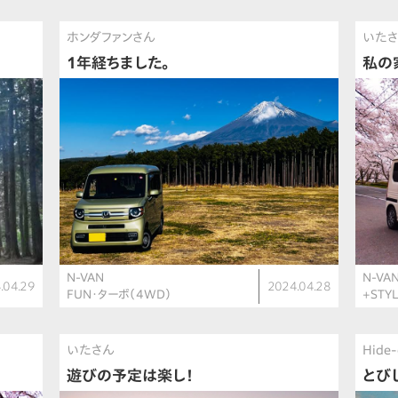
ホンダファンさん
いた
1年経ちました。
私の
N-VAN
N-VA
.04.29
2024.04.28
FUN・ターボ（4WD）
+STY
いたさん
Hide
遊びの予定は楽し！
とび