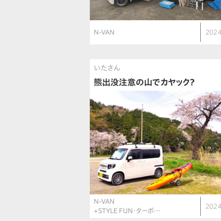
N-VAN
2024
いたさん
熊出没注意の山でカヤック？
N-VAN
2024
+STYLE FUN・ターボ…