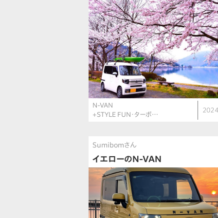
N-VAN
2024
+STYLE FUN・ターボ…
Sumibomさん
イエローのN-VAN