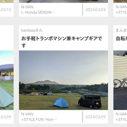
N-VAN
N-VA
.03.10
2024.03.09
L・Honda SENSIN…
+STYL
kenbooさん
まんま
お手軽トランポマシン兼キャンプギアで
自転
す
N-VAN
N-VA
.03.09
2024.03.09
+STYLE FUN・Hon…
+STY