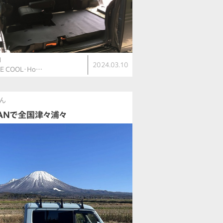
N
2024.03.10
LE COOL・Ho…
ん
VANで全国津々浦々