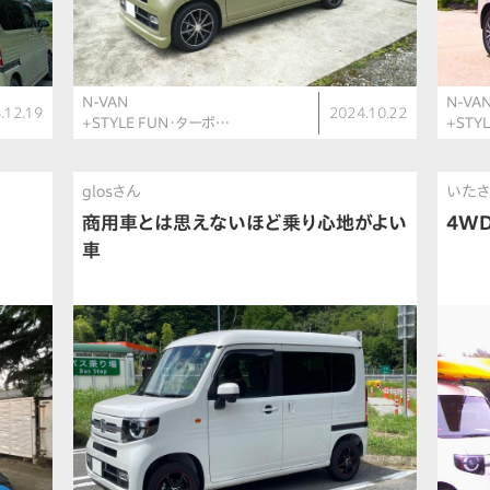
N-VAN
N-VA
.12.19
2024.10.22
+STYLE FUN・ターボ…
+STY
glosさん
いた
商用車とは思えないほど乗り心地がよい
4W
車