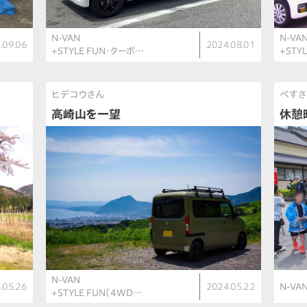
N-VAN
N-VA
.09.06
2024.08.01
+STYLE FUN・ターボ…
+STY
ヒデコウさん
ぺす
高崎山を一望
休憩
N-VAN
.05.26
2024.05.22
N-VA
+STYLE FUN（4WD…