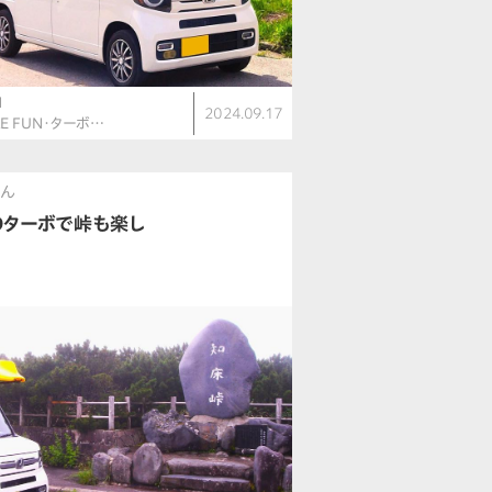
N
2024.09.17
LE FUN・ターボ…
さん
Dターボで峠も楽し