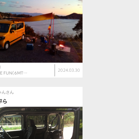
N
2024.03.30
LE FUN（6MT…
ゃんさん
平ら