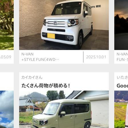
N-VAN
N-VA
.05.09
2025.10.01
+STYLE FUN（4WD…
FUN
カイカイさん
いた
たくさん荷物が積める！
Goo