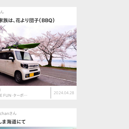
さん
家族は、花より団子（BBQ）
N
2024.04.28
LE FUN・ターボ…
-chanさん
しま海道にて