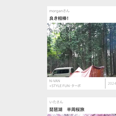
morganさん
良き相棒！
N-VAN
2024
+STYLE FUN・ターボ
いたさん
琵琶湖 半周桜旅