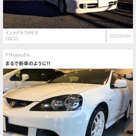
インテグラ TYPE R
2022.04.04
（DC2）
F1kozouさん
まるで新車のように!!