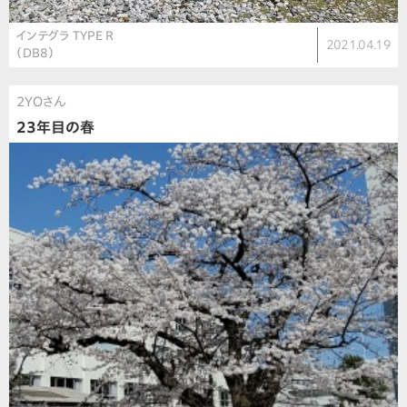
インテグラ TYPE R
2021.04.19
（DB8）
2YOさん
23年目の春