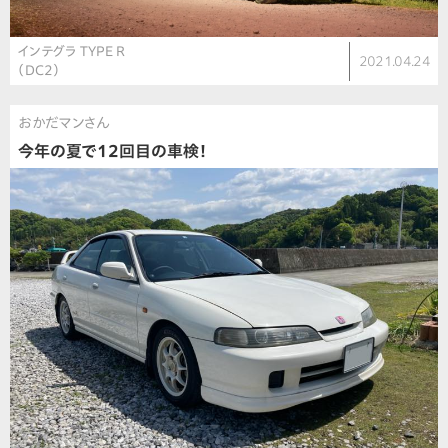
インテグラ TYPE R
2021.04.24
（DC2）
おかだマンさん
今年の夏で12回目の車検！