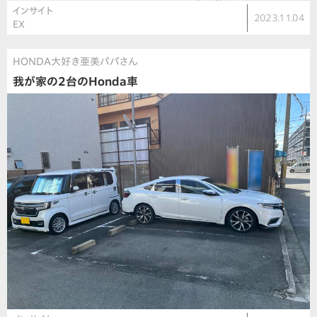
インサイト
2023.11.04
EX
HONDA大好き亜美パパさん
我が家の2台のHonda車